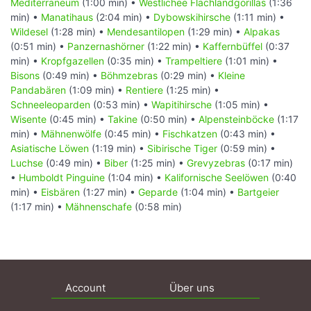
Mediterraneum
(1:00 min) •
Westlichee Flachlandgorillas
(1:36
min) •
Manatihaus
(2:04 min) •
Dybowskihirsche
(1:11 min) •
Wildesel
(1:28 min) •
Mendesantilopen
(1:29 min) •
Alpakas
(0:51 min) •
Panzernashörner
(1:22 min) •
Kaffernbüffel
(0:37
min) •
Kropfgazellen
(0:35 min) •
Trampeltiere
(1:01 min) •
Bisons
(0:49 min) •
Böhmzebras
(0:29 min) •
Kleine
Pandabären
(1:09 min) •
Rentiere
(1:25 min) •
Schneeleoparden
(0:53 min) •
Wapitihirsche
(1:05 min) •
Wisente
(0:45 min) •
Takine
(0:50 min) •
Alpensteinböcke
(1:17
min) •
Mähnenwölfe
(0:45 min) •
Fischkatzen
(0:43 min) •
Asiatische Löwen
(1:19 min) •
Sibirische Tiger
(0:59 min) •
Luchse
(0:49 min) •
Biber
(1:25 min) •
Grevyzebras
(0:17 min)
•
Humboldt Pinguine
(1:04 min) •
Kalifornische Seelöwen
(0:40
min) •
Eisbären
(1:27 min) •
Geparde
(1:04 min) •
Bartgeier
(1:17 min) •
Mähnenschafe
(0:58 min)
Account
Über uns