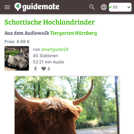
search
language
menu
Schottische Hochlandrinder
Aus dem Audiowalk
Tiergarten Nürnberg
Preis: 4.99 €
von
smartguide24
45 Stationen
52:21 min Audio
directions_walk
favorite
8