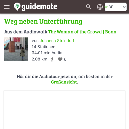
search
language
menu
Weg neben Unterführung
Aus dem Audiowalk
The Woman of the Crowd | Bonn
von
Johanna Steindorf
14 Stationen
34:01 min Audio
directions_walk
2.08 km
favorite
6
Hör dir die Audiotour jetzt an, am besten in der
Großansicht
.