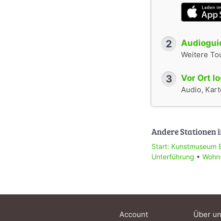
2
Audioguid
Weitere To
3
Vor Ort l
Audio, Karte
Andere Stationen i
Start: Kunstmuseum 
Unterführung
•
Wohns
Account
Über u