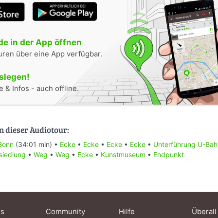
e in der App öffnen
uren über eine App verfügbar.
oslegen!
 & Infos - auch offline.
n dieser Audiotour:
Bonn
(34:01 min) •
Ecke
•
Ecke
•
Ecke
•
Ecke
•
Unterführung U-Bah
iedlung
•
Weg
•
Weg
•
Ecke
•
Kunstmuseum
•
Endpunkt
ns
Community
Hilfe
Überall