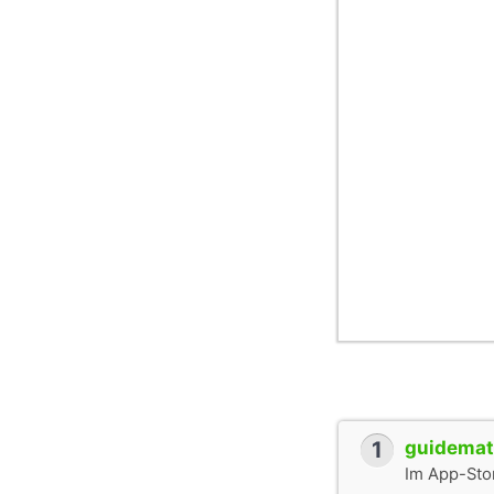
1
guidemate
Im App-Stor