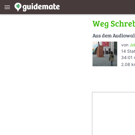
menu
Weg Schre
Aus dem Audiowa
von
Jo
14 Sta
34:01 
2.08 