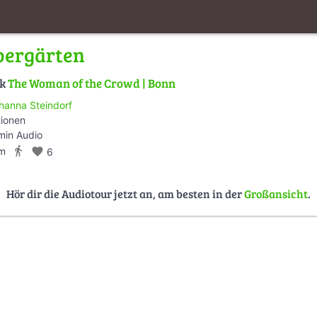
bergärten
lk
The Woman of the Crowd | Bonn
hanna Steindorf
tionen
min Audio
directions_walk
km
favorite
6
Hör dir die Audiotour jetzt an, am besten in der
Großansicht
.