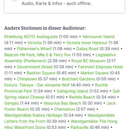
Audio, Karte & Infos - auch offline.
Andere Stationen in dieser Audiotour:
Einleitung AOYO Audioguide
(1:00 min) •
Vancouver Island
(4:11 min) •
Victoria
(1:36 min) •
Victoria Inner Harbour
(1:36
min) •
Fisherman's Wharf
(1:08 min) •
Dallas Road
(0:39 min) •
Beacon Hill Park, Mile 0 & Terry Fox
(1:55 min) •
Legislative
Assembly (Parliament)
(2:39 min) •
Royal BC Museum
(2:17
min) •
Government Street
(0:39 min) •
Fairmont Empress Hotel
(1:11 min) •
Bastion Square
(0:45 min) •
Market Square
(0:45
min) •
Chinatown
(0:37 min) •
Butchart Gardens
(0:50 min) •
Exkurs: Takaya - Der einsame Wolf
(4:40 min) •
Ruckle
Provincial Park
(1:24 min) •
Saltspring Island
(1:02 min) •
Salt
Spring Island Cheese
(0:51 min) •
Beddis Beach
(0:34 min) •
Ganges
(1:44 min) •
Vesuvius Bay Beach
(0:30 min) •
Jack
Foster Beach
(0:35 min) •
Chemainus
(2:07 min) •
Wandgemälde Native Heritage
(0:34 min) •
Wandgemälde
Letters from the Front
(0:39 min) •
Wandgemälde The Hong
Hing Waterfront Store
(0:53 min) •
Parksville
(0:46 min) •