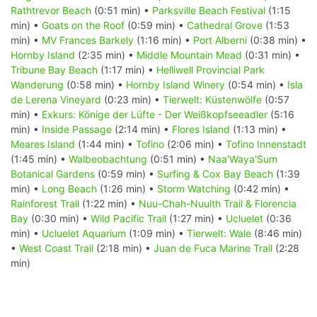
Rathtrevor Beach
(0:51 min) •
Parksville Beach Festival
(1:15
min) •
Goats on the Roof
(0:59 min) •
Cathedral Grove
(1:53
min) •
MV Frances Barkely
(1:16 min) •
Port Alberni
(0:38 min) •
Hornby Island
(2:35 min) •
Middle Mountain Mead
(0:31 min) •
Tribune Bay Beach
(1:17 min) •
Helliwell Provincial Park
Wanderung
(0:58 min) •
Hornby Island Winery
(0:54 min) •
Isla
de Lerena Vineyard
(0:23 min) •
Tierwelt: Küstenwölfe
(0:57
min) •
Exkurs: Könige der Lüfte - Der Weißkopfseeadler
(5:16
min) •
Inside Passage
(2:14 min) •
Flores Island
(1:13 min) •
Meares Island
(1:44 min) •
Tofino
(2:06 min) •
Tofino Innenstadt
(1:45 min) •
Walbeobachtung
(0:51 min) •
Naa'Waya'Sum
Botanical Gardens
(0:59 min) •
Surfing & Cox Bay Beach
(1:39
min) •
Long Beach
(1:26 min) •
Storm Watching
(0:42 min) •
Rainforest Trail
(1:22 min) •
Nuu-Chah-Nuulth Trail & Florencia
Bay
(0:30 min) •
Wild Pacific Trail
(1:27 min) •
Ucluelet
(0:36
min) •
Ucluelet Aquarium
(1:09 min) •
Tierwelt: Wale
(8:46 min)
•
West Coast Trail
(2:18 min) •
Juan de Fuca Marine Trail
(2:28
min)