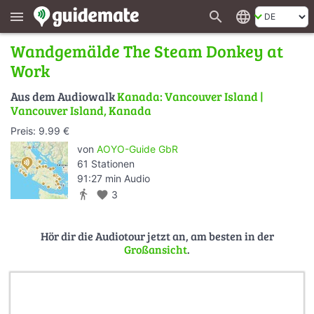
search
language
menu
Wandgemälde The Steam Donkey at
Work
Aus dem Audiowalk
Kanada: Vancouver Island |
Vancouver Island, Kanada
Preis: 9.99 €
von
AOYO-Guide GbR
61 Stationen
91:27 min Audio
directions_walk
favorite
3
Hör dir die Audiotour jetzt an, am besten in der
Großansicht
.