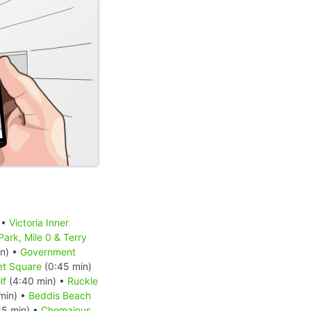
 •
Victoria Inner
Park, Mile 0 & Terry
in) •
Government
et Square
(0:45 min)
lf
(4:40 min) •
Ruckle
min) •
Beddis Beach
35 min) •
Chemainus