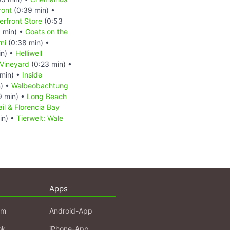
ront
(0:39 min) •
rfront Store
(0:53
 min) •
Goats on the
ni
(0:38 min) •
in) •
Helliwell
 Vineyard
(0:23 min) •
min) •
Inside
n) •
Walbeobachtung
9 min) •
Long Beach
il & Florencia Bay
in) •
Tierwelt: Wale
Apps
am
Android-App
ok
iPhone-App