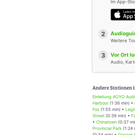
Im App-Stor
2
Audioguid
Weitere To
3
Vor Ort l
Audio, Karte
Andere Stationen i
Einleitung AOYO Aud
Harbour
(1:36 min) •
Fox
(1:55 min) •
Legi
Street
(0:39 min) •
F
•
Chinatown
(0:37 mi
Provincial Park
(1:24 
(0:34 min) •
Ganges