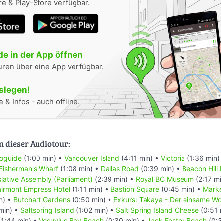
e & Play-Store verfügbar.
e in der App öffnen
uren über eine App verfügbar.
oslegen!
 & Infos - auch offline.
n dieser Audiotour:
ioguide
(1:00 min) •
Vancouver Island
(4:11 min) •
Victoria
(1:36 min)
Fisherman's Wharf
(1:08 min) •
Dallas Road
(0:39 min) •
Beacon Hill 
slative Assembly (Parliament)
(2:39 min) •
Royal BC Museum
(2:17 m
airmont Empress Hotel
(1:11 min) •
Bastion Square
(0:45 min) •
Mark
n) •
Butchart Gardens
(0:50 min) •
Exkurs: Takaya - Der einsame Wo
min) •
Saltspring Island
(1:02 min) •
Salt Spring Island Cheese
(0:51 
(1:44 min) •
Vesuvius Bay Beach
(0:30 min) •
Jack Foster Beach
(0: