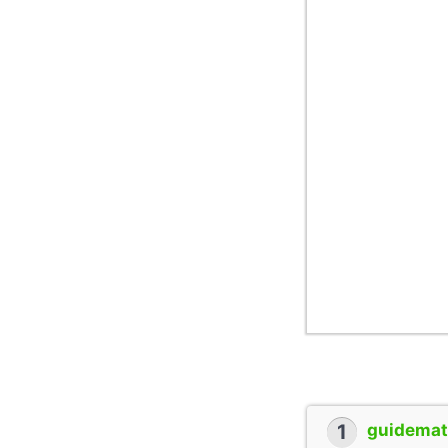
1
guidemate