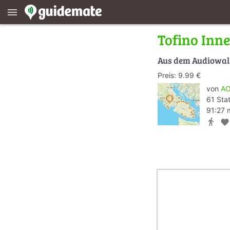
menu
Tofino Inn
Aus dem Audiowa
Preis: 9.99 €
von
AO
61 Sta
91:27 
directions_walk
favorite