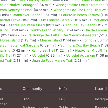
älde Native Heritage
(0:34 min) •
Wandgemälde Letters from the F
eam Donkey at Work
(0:22 min) •
Wandgemälde The Hong Hing Wate
6 min) •
Rathtrevor Beach
(0:51 min) •
Parksville Beach Festival
(1:15
hedral Grove
(1:53 min) •
MV Frances Barkely
(1:16 min) •
Port Alber
min) •
Middle Mountain Mead
(0:31 min) •
Tribune Bay Beach
(1:17 m
erung
(0:58 min) •
Hornby Island Winery
(0:54 min) •
Isla de Lerena
(0:57 min) •
Exkurs: Könige der Lüfte - Der Weißkopfseeadler
(5:16 
Flores Island
(1:13 min) •
Meares Island
(1:44 min) •
Tofino
(2:06 mi
'Sum Botanical Gardens
(0:59 min) •
Surfing & Cox Bay Beach
(1:3
tching
(0:42 min) •
Rainforest Trail
(1:22 min) •
Nuu-Chah-Nuulth Tra
fic Trail
(1:27 min) •
Ucluelet
(0:36 min) •
Ucluelet Aquarium
(1:09 m
st Trail
(2:18 min) •
Juan de Fuca Marine Trail
(2:28 min)
ns
Community
Hilfe
Überall
nd
Blog
FAQ
Instagr
ngen
Partnerprogramm
Guide zum
Facebo