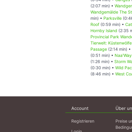
(2:07 min) •
Wandgem
Wandgemälde The St
min) •
Parksville
(0:4
Roof
(0:59 min) •
Cat
Hornby Island
(2:35 
Provincial Park Wand
Tierwelt: Küstenwölfe
Passage
(2:14 min) •
(0:51 min) •
Naa'Waya
(1:26 min) •
Storm Wa
(0:30 min) •
Wild Paci
(8:46 min) •
West Coa
Account
Über u
Registrieren
Preise u
Bedingu
Login