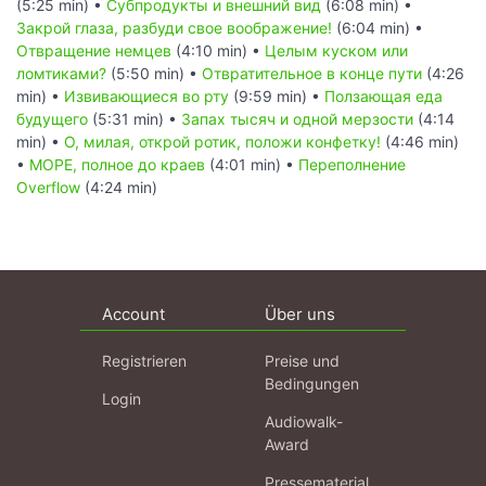
(5:25 min) •
Субпродукты и внешний вид
(6:08 min) •
Закрой глаза, разбуди свое воображение!
(6:04 min) •
Отвращение немцев
(4:10 min) •
Целым куском или
ломтиками?
(5:50 min) •
Отвратительное в конце пути
(4:26
min) •
Извивающиеся во рту
(9:59 min) •
Ползающая еда
будущего
(5:31 min) •
Запах тысяч и одной мерзости
(4:14
min) •
О, милая, открой ротик, положи конфетку!
(4:46 min)
•
МОРЕ, полное до краев
(4:01 min) •
Переполнение
Overflow
(4:24 min)
Account
Über uns
Registrieren
Preise und
Bedingungen
Login
Audiowalk-
Award
Pressematerial