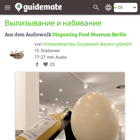
search
language
menu
Вылизывание и набивание
Aus dem Audiowalk
Disgusting Food Museum Berlin
von
HUmanistsiches Sozialwerk Bayern gGmbH
15 Stationen
77:27 min Audio
directions_walk
favorite
25