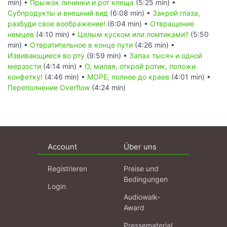
min) •
Прыжок личинки и рот клеща
(5:25 min) •
Субпродукты и внешний вид
(6:08 min) •
Закрой глаза,
разбуди свое воображение!
(6:04 min) •
Отвращение
немцев
(4:10 min) •
Целым куском или ломтиками?
(5:50
min) •
Отвратительное в конце пути
(4:26 min) •
Извивающиеся во рту
(9:59 min) •
Запах тысяч и одной
мерзости
(4:14 min) •
О, милая, открой ротик, положи
конфетку!
(4:46 min) •
МОРЕ, полное до краев
(4:01 min) •
Переполнение Overflow
(4:24 min)
Account
Über uns
Registrieren
Preise und
Bedingungen
Login
Audiowalk-
Award
Pressematerial