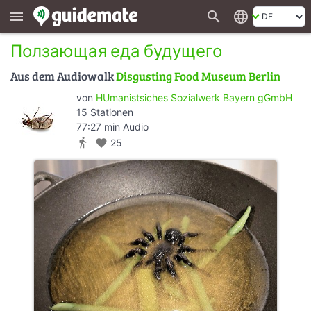
search
language
menu
Ползающая еда будущего
Aus dem Audiowalk
Disgusting Food Museum Berlin
von
HUmanistsiches Sozialwerk Bayern gGmbH
15 Stationen
77:27 min Audio
directions_walk
favorite
25