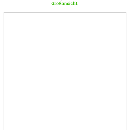
Großansicht
.
curid=133875450
. Quelle:
https://de.wikipedia.org/wiki/Vila_do_Bispo#/media/Datei:Vila