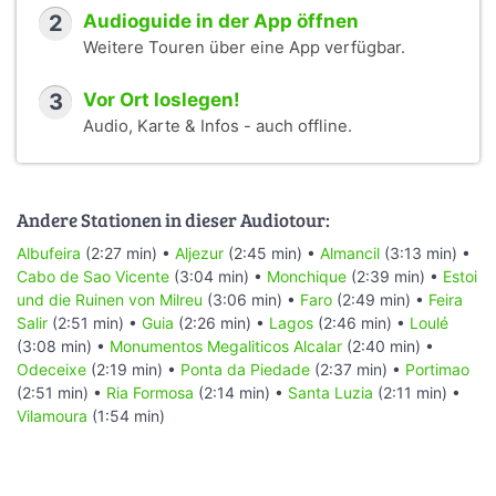
2
Audioguide in der App öffnen
Weitere Touren über eine App verfügbar.
3
Vor Ort loslegen!
Audio, Karte & Infos - auch offline.
Andere Stationen in dieser Audiotour:
Albufeira
(2:27 min) •
Aljezur
(2:45 min) •
Almancil
(3:13 min) •
Cabo de Sao Vicente
(3:04 min) •
Monchique
(2:39 min) •
Estoi
und die Ruinen von Milreu
(3:06 min) •
Faro
(2:49 min) •
Feira
Salir
(2:51 min) •
Guia
(2:26 min) •
Lagos
(2:46 min) •
Loulé
(3:08 min) •
Monumentos Megaliticos Alcalar
(2:40 min) •
Odeceixe
(2:19 min) •
Ponta da Piedade
(2:37 min) •
Portimao
(2:51 min) •
Ria Formosa
(2:14 min) •
Santa Luzia
(2:11 min) •
Vilamoura
(1:54 min)