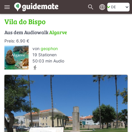
search
language
menu
Vila do Bispo
Aus dem Audiowalk
Algarve
Preis: 6.90 €
von
geophon
19 Stationen
50:03 min Audio
directions_walk