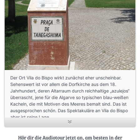
Der Ort Vila do Bispo wirkt zunächst eher unscheinbar.
Sehenswert ist vor allem die Dorfkirche aus dem 18.
Jahrhundert, deren Altarraum durch reichhaltige „azulejos“
überrascht, jene für die Algarve so typischen blau-weißen
Kacheln, die mit Motiven des Meeres bemalt sind. Das ist
ausgesprochen schön. Das Spektakuläre an Vila do Bispo
aber ist seine Lage.
Bild von Torbenbrinker - Eigenes Werk, CC BY-SA 4.0,
https://commons.wikimedia.org/w/index.php?
Hör dir die Audiotour jetzt an, am besten in der