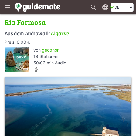
search
language
menu
Ria Formosa
Aus dem Audiowalk
Algarve
Preis: 6.90 €
von
geophon
19 Stationen
50:03 min Audio
directions_walk