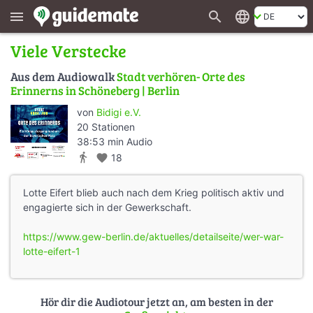
search
language
menu
Viele Verstecke
Aus dem Audiowalk
Stadt verhören- Orte des
Erinnerns in Schöneberg | Berlin
von
Bidigi e.V.
20 Stationen
38:53 min Audio
directions_walk
favorite
18
Lotte Eifert blieb auch nach dem Krieg politisch aktiv und
engagierte sich in der Gewerkschaft.
https://www.gew-berlin.de/aktuelles/detailseite/wer-war-
lotte-eifert-1
Hör dir die Audiotour jetzt an, am besten in der