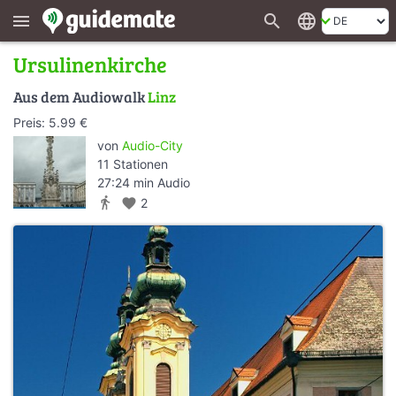
search
language
menu
Ursulinenkirche
Aus dem Audiowalk
Linz
Preis: 5.99 €
von
Audio-City
11 Stationen
27:24 min Audio
directions_walk
favorite
2