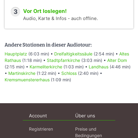
3
Vor Ort loslegen!
Audio, Karte & Infos - auch offline.
Andere Stationen in dieser Audiotour:
Hauptplatz
(6:03 min) •
Dreifaltigkeitssäule
(2:54 min) •
Altes
Rathaus
(1:18 min) •
Stadtpfarrkirche
(3:03 min) •
Alter Dom
(2:15 min) •
Karmeliterkirche
(1:03 min) •
Landhaus
(4:46 min)
•
Martinskirche
(1:22 min) •
Schloss
(2:40 min) •
Kremsmuenstererhaus
(1:09 min)
Account
Über uns
Registrieren
Preise und
Bedingungen