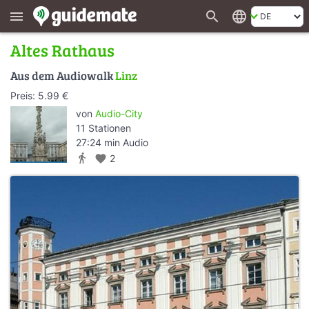
search
language
menu
Altes Rathaus
Aus dem Audiowalk
Linz
Preis: 5.99 €
von
Audio-City
11 Stationen
27:24 min Audio
directions_walk
favorite
2