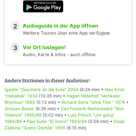
2
Audioguide in der App öffnen
Weitere Touren über eine App verfügbar.
3
Vor Ort loslegen!
Audio, Karte & Infos - auch offline.
Andere Stationen in dieser Audiotour:
Igadim "Geschenk an die Erde" 2004
(6:24 min) •
Max Ernst
"Habakuk" 1934
(10:35 min) •
Hagen Hilderhof "Vertikaler
Rhytmus" 1980
(5:13 min) •
Richard Serra "ohne Titel " 1978
•
Grosses Bassin
(6:26 min) •
Carl Frederik Reuterswärd "Non
Violence" 1995/99
(5:02 min) •
Lutz Fritsch "Um-gang"
1988/89
•
Paul Suter "El Greco" 1993/94
(5:58 min) •
Ossip
Zadkine "Grand Orphée" 1956
(8:15 min)