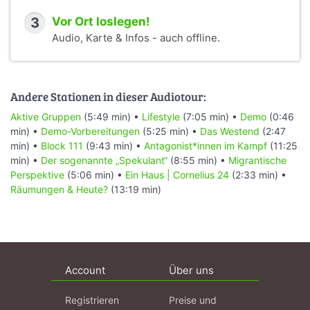
3
Vor Ort loslegen!
Audio, Karte & Infos - auch offline.
Andere Stationen in dieser Audiotour:
Aktive Gruppen
(5:49 min) •
Lifestyle
(7:05 min) •
Demo
(0:46
min) •
Demo-Vorbereitungen
(5:25 min) •
Das Westend
(2:47
min) •
Block 111
(9:43 min) •
Antagonist*innen im Kampf
(11:25
min) •
Der sogenannte „Spekulant“
(8:55 min) •
Migrantische
Perspektive
(5:06 min) •
Ein Haus | Cornelius 24
(2:33 min) •
Räumungen & Heute?
(13:19 min)
Account
Über uns
Registrieren
Preise und