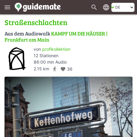
search
language
menu
Straßenschlachten
Aus dem Audiowalk
KAMPF UM DIE HÄUSER |
Frankfurt am Main
von
profikollektion
12 Stationen
86:00 min Audio
directions_walk
2.15 km
favorite
36