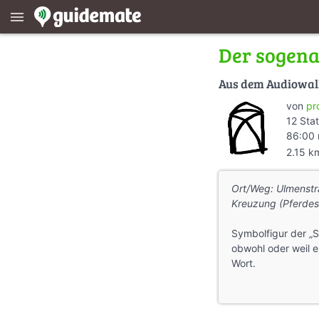
menu
Der sogena
Aus dem Audiowa
von
pr
12 Sta
86:00 
2.15 k
Ort/Weg: Ulmenstra
Kreuzung (Pferdest
Symbolfigur der „
obwohl oder weil 
Wort.