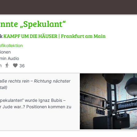
nnte „Spekulant“
lk
KAMPF UM DIE HÄUSER | Frankfurt am Main
ofikollektion
tionen
min Audio
directions_walk
m
favorite
36
ße rechts rein – Richtung nächster
all)
Spekulanten“ wurde Ignaz Bubis –
er Jude war..? Positionen kommen zu