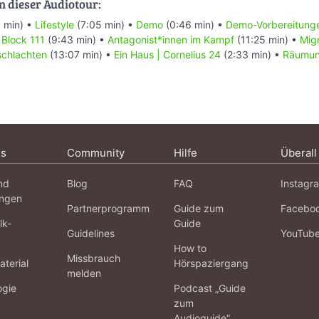
n dieser Audiotour:
 min) •
Lifestyle
(7:05 min) •
Demo
(0:46 min) •
Demo-Vorbereitung
•
Block 111
(9:43 min) •
Antagonist*innen im Kampf
(11:25 min) •
Mig
schlachten
(13:07 min) •
Ein Haus | Cornelius 24
(2:33 min) •
Räumun
ns
Community
Hilfe
Überall
nd
Blog
FAQ
Instagr
ngen
Partnerprogramm
Guide zum
Facebo
lk-
Guide
Guidelines
YouTub
How to
Missbrauch
terial
Hörspaziergang
melden
ogie
Podcast „Guide
zum
Audioguide“