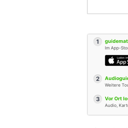
1
guidemate
Im App-Stor
2
Audioguid
Weitere To
3
Vor Ort l
Audio, Karte