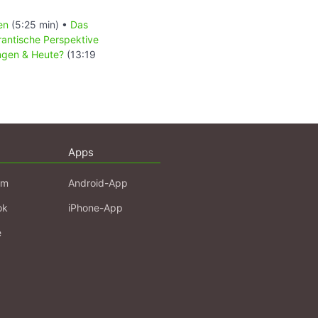
en
(5:25 min) •
Das
rantische Perspektive
gen & Heute?
(13:19
Apps
am
Android-App
ok
iPhone-App
e