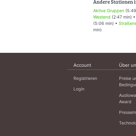
Andere Stationen i
Aktive Gruppen
(5:49
Westend
(2:47 min) 
(5:06 min) •
Straßen
min)
Account
Über u
Registrieren
Preise u
Bedingu
Login
Audiowa
Award
Pressema
Technol