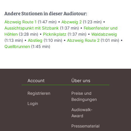
Andere Stationen in dieser Audiotour:
Abzweig Route 1
(1:47 min) •
Abzweig 2
(1:23 min) •
Aussichtspunkt mit Sitzbank
(1:37 min) •
Felsenfenster und
Höhlen
(3:28 min) •
Picknikplatz
(1:37 min) •
Waldabzweig
(1:13 min) •
Abstieg
(1:10 min) •
Abzweig Route 2
(1:01 min) •
Quellbrunnen
(1:45 min)
Account
Über uns
Registrieren
Preise und
Bedingungen
Login
Audiowalk-
Award
Pressematerial