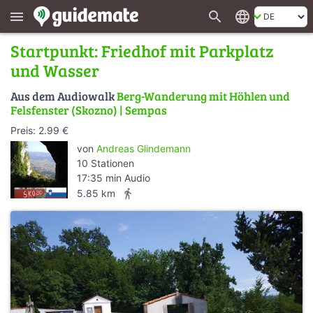
search
language
menu
Startpunkt: Friedhof mit Parkplatz
und Wasser
Aus dem Audiowalk
Berg-Wanderung mit Höhlen und
Felsfenster (Skozno) | Sempas
Preis: 2.99 €
von
Andreas Glindemann
10 Stationen
17:35 min Audio
directions_walk
5.85 km