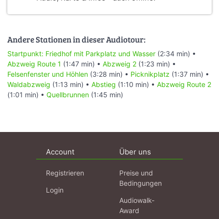
Andere Stationen in dieser Audiotour:
Startpunkt: Friedhof mit Parkplatz und Wasser
(2:34 min) •
Abzweig Route 1
(1:47 min) •
Abzweig 2
(1:23 min) •
Felsenfenster und Höhlen
(3:28 min) •
Picknikplatz
(1:37 min) •
Waldabzweig
(1:13 min) •
Abstieg
(1:10 min) •
Abzweig Route 2
(1:01 min) •
Quellbrunnen
(1:45 min)
Account
Über uns
Registrieren
Preise und
Bedingungen
Login
Audiowalk-
Award