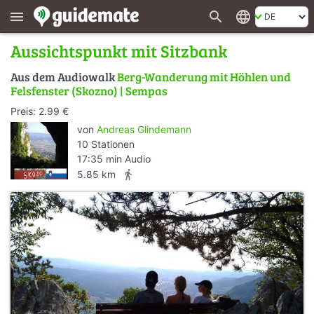
search
language
menu
Aussichtspunkt mit Sitzbank
Aus dem Audiowalk
Berg-Wanderung mit Höhlen und
Felsfenster (Skozno) | Sempas
Preis: 2.99 €
von
Andreas Glindemann
10 Stationen
17:35 min Audio
directions_walk
5.85 km