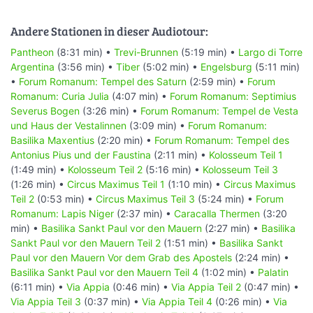
Andere Stationen in dieser Audiotour:
Pantheon
(8:31 min) •
Trevi-Brunnen
(5:19 min) •
Largo di Torre
Argentina
(3:56 min) •
Tiber
(5:02 min) •
Engelsburg
(5:11 min)
•
Forum Romanum: Tempel des Saturn
(2:59 min) •
Forum
Romanum: Curia Julia
(4:07 min) •
Forum Romanum: Septimius
Severus Bogen
(3:26 min) •
Forum Romanum: Tempel de Vesta
und Haus der Vestalinnen
(3:09 min) •
Forum Romanum:
Basilika Maxentius
(2:20 min) •
Forum Romanum: Tempel des
Antonius Pius und der Faustina
(2:11 min) •
Kolosseum Teil 1
(1:49 min) •
Kolosseum Teil 2
(5:16 min) •
Kolosseum Teil 3
(1:26 min) •
Circus Maximus Teil 1
(1:10 min) •
Circus Maximus
Teil 2
(0:53 min) •
Circus Maximus Teil 3
(5:24 min) •
Forum
Romanum: Lapis Niger
(2:37 min) •
Caracalla Thermen
(3:20
min) •
Basilika Sankt Paul vor den Mauern
(2:27 min) •
Basilika
Sankt Paul vor den Mauern Teil 2
(1:51 min) •
Basilika Sankt
Paul vor den Mauern Vor dem Grab des Apostels
(2:24 min) •
Basilika Sankt Paul vor den Mauern Teil 4
(1:02 min) •
Palatin
(6:11 min) •
Via Appia
(0:46 min) •
Via Appia Teil 2
(0:47 min) •
Via Appia Teil 3
(0:37 min) •
Via Appia Teil 4
(0:26 min) •
Via