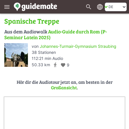
search
language
menu
Spanische Treppe
Aus dem Audiowalk
Audio-Guide durch Rom (P-
Seminar Latein 2025)
von
Johannes-Turmair-Gymnasium Straubing
38 Stationen
112:21 min Audio
directions_walk
50.33 km
favorite
9
Hör dir die Audiotour jetzt an, am besten in der
Großansicht
.