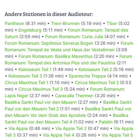
Andere Stationen in dieser Audiotour:
Pantheon
(8:31 min) •
Trevi-Brunnen
(5:19 min) •
Tiber
(5:02
min) •
Engelsburg
(5:11 min) •
Forum Romanum: Tempel des
Saturn
(2:59 min) •
Forum Romanum: Curia Julia
(4:07 min) •
Forum Romanum: Septimius Severus Bogen
(3:26 min) •
Forum
Romanum: Tempel de Vesta und Haus der Vestalinnen
(3:09
min) •
Forum Romanum: Basilika Maxentius
(2:20 min) •
Forum
Romanum: Tempel des Antonius Pius und der Faustina
(2:11
min) •
Kolosseum Teil 1
(1:49 min) •
Kolosseum Teil 2
(5:16 min)
•
Kolosseum Teil 3
(1:26 min) •
Spanische Treppe
(4:14 min) •
Circus Maximus Teil 1
(1:10 min) •
Circus Maximus Teil 2
(0:53
min) •
Circus Maximus Teil 3
(5:24 min) •
Forum Romanum:
Lapis Niger
(2:37 min) •
Caracalla Thermen
(3:20 min) •
Basilika Sankt Paul vor den Mauern
(2:27 min) •
Basilika Sankt
Paul vor den Mauern Teil 2
(1:51 min) •
Basilika Sankt Paul vor
den Mauern Vor dem Grab des Apostels
(2:24 min) •
Basilika
Sankt Paul vor den Mauern Teil 4
(1:02 min) •
Palatin
(6:11 min)
•
Via Appia
(0:46 min) •
Via Appia Teil 2
(0:47 min) •
Via Appia
Teil 3
(0:37 min) •
Via Appia Teil 4
(0:26 min) •
Via Appia Teil 5