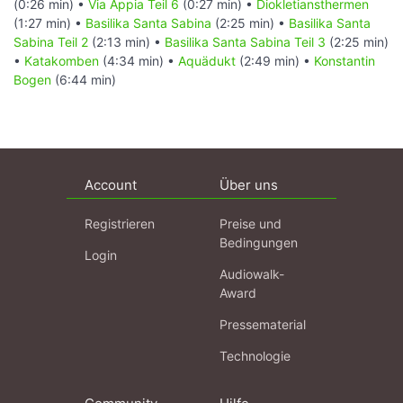
(0:26 min) •
Via Appia Teil 6
(0:27 min) •
Diokletiansthermen
(1:27 min) •
Basilika Santa Sabina
(2:25 min) •
Basilika Santa
Sabina Teil 2
(2:13 min) •
Basilika Santa Sabina Teil 3
(2:25 min)
•
Katakomben
(4:34 min) •
Aquädukt
(2:49 min) •
Konstantin
Bogen
(6:44 min)
Account
Über uns
Registrieren
Preise und
Bedingungen
Login
Audiowalk-
Award
Pressematerial
Technologie