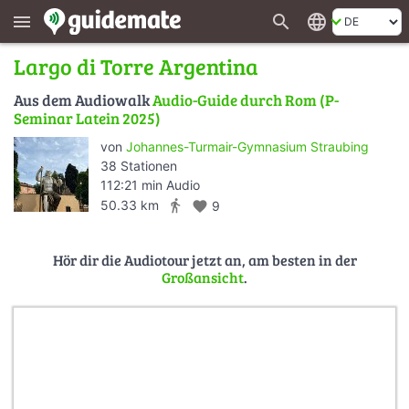
search
language
menu
Largo di Torre Argentina
Aus dem Audiowalk
Audio-Guide durch Rom (P-
Seminar Latein 2025)
von
Johannes-Turmair-Gymnasium Straubing
38 Stationen
112:21 min Audio
directions_walk
50.33 km
favorite
9
Hör dir die Audiotour jetzt an, am besten in der
Großansicht
.