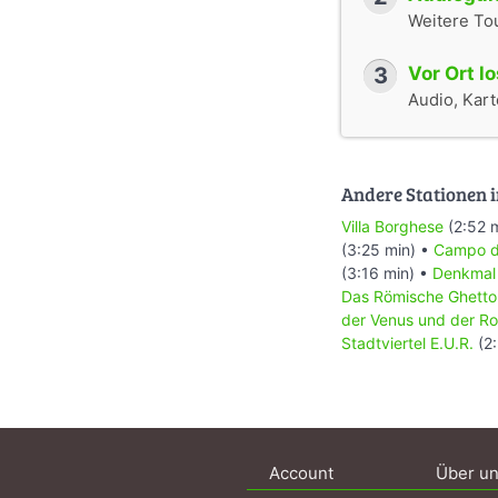
Weitere To
3
Vor Ort l
Audio, Karte
Andere Stationen i
Villa Borghese
(2:52 
(3:25 min) •
Campo de
(3:16 min) •
Denkmal 
Das Römische Ghetto
der Venus und der R
Stadtviertel E.U.R.
(2:
Account
Über u