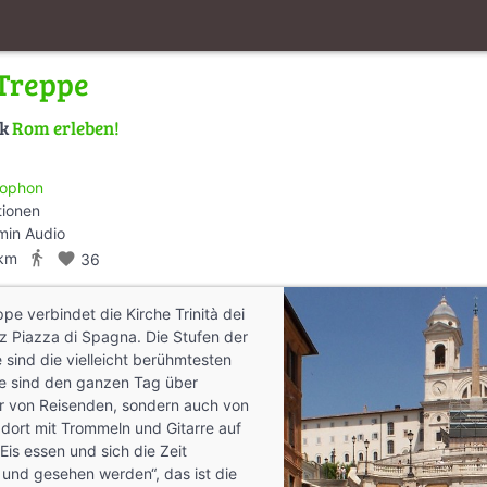
Treppe
lk
Rom erleben!
ophon
tionen
min Audio
directions_walk
 km
favorite
36
pe verbindet die Kirche Trinità dei
z Piazza di Spagna. Die Stufen der
sind die vielleicht berühmtesten
ie sind den ganzen Tag über
ur von Reisenden, sondern auch von
 dort mit Trommeln und Gitarre auf
Eis essen und sich die Zeit
 und gesehen werden“, das ist die