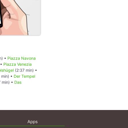
n) •
Piazza Navona
 •
Piazza Venezia
olshügel
(2:37 min) •
 min) •
Der Tempel
 min) •
Das
Apps