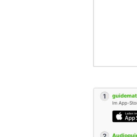
1
guidemate
Im App-Stor
2
Audioguid