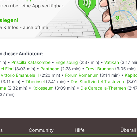
uren über eine App verfügbar.
oslegen!
 & Infos - auch offline.
n dieser Audiotour:
min) •
Priscilla Katakombe
•
Engelsburg
(2:37 min) •
Vatikan
(3:17 mi
i Fiori
(3:03 min) •
Pantheon
(2:28 min) •
Trevi-Brunnen
(3:05 min)
Vittorio Emanuele II
(2:20 min) •
Forum Romanum
(3:14 min) •
Kapit
(3:11 min) •
Tiberinsel
(2:41 min) •
Das Stadtviertel Trastevere
(3:01
oma
(2:32 min) •
Kolosseum
(3:09 min) •
Die Caracalla-Thermen
(2:47
37 min)
ns
Community
Hilfe
Überall