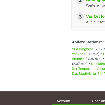
2
Weitere To
3
Vor Ort l
Audio, Karte
Andere Stationen i
Villa Borghese
(2:52 
Vatikan
(3:17 min) •
P
Brunnen
(3:05 min) 
(2:37 min) •
Das Römi
Der Tempel der Venu
Das Stadtviertel E.U.
Account
Über u