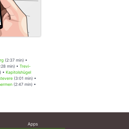
rg
(2:37 min) •
:28 min) •
Trevi-
) •
Kapitolshügel
stevere
(3:01 min) •
Thermen
(2:47 min) •
Apps