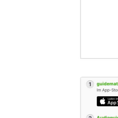
1
guidemate
Im App-Stor
Audioguid