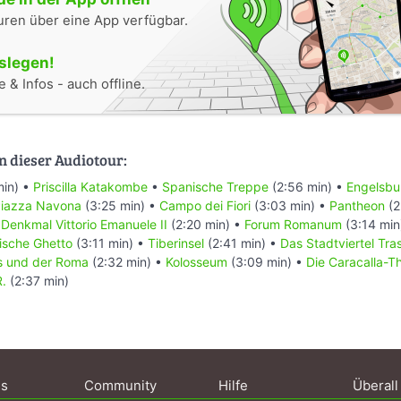
uren über eine App verfügbar.
oslegen!
 & Infos - auch offline.
n dieser Audiotour:
min) •
Priscilla Katakombe
•
Spanische Treppe
(2:56 min) •
Engelsbu
iazza Navona
(3:25 min) •
Campo dei Fiori
(3:03 min) •
Pantheon
(2
•
Denkmal Vittorio Emanuele II
(2:20 min) •
Forum Romanum
(3:14 min
sche Ghetto
(3:11 min) •
Tiberinsel
(2:41 min) •
Das Stadtviertel Tra
s und der Roma
(2:32 min) •
Kolosseum
(3:09 min) •
Die Caracalla-
R.
(2:37 min)
ns
Community
Hilfe
Überall