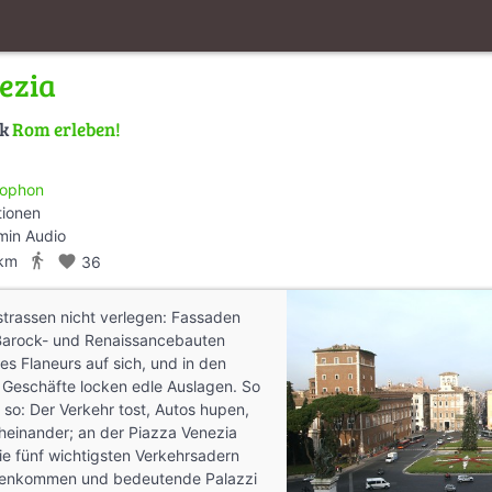
ezia
lk
Rom erleben!
ophon
tionen
min Audio
directions_walk
 km
favorite
36
strassen nicht verlegen: Fassaden
Barock- und Renaissancebauten
es Flaneurs auf sich, und in den
 Geschäfte locken edle Auslagen. So
 so: Der Verkehr tost, Autos hupen,
heinander; an der Piazza Venezia
ie fünf wichtigsten Verkehrsadern
enkommen und bedeutende Palazzi