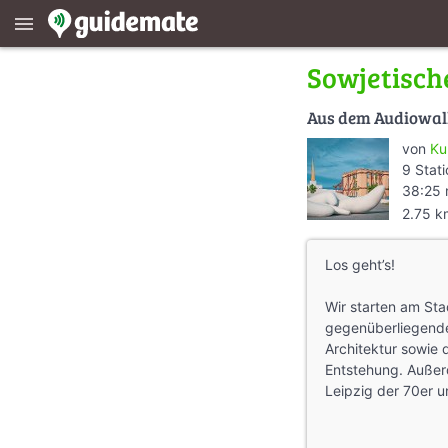
menu
Sowjetische
Aus dem Audiowa
von
Ku
9 Stat
38:25 
2.75 k
Los geht’s!
Wir starten am Sta
gegenüberliegende
Architektur sowie 
Entstehung. Außer
Leipzig der 70er u