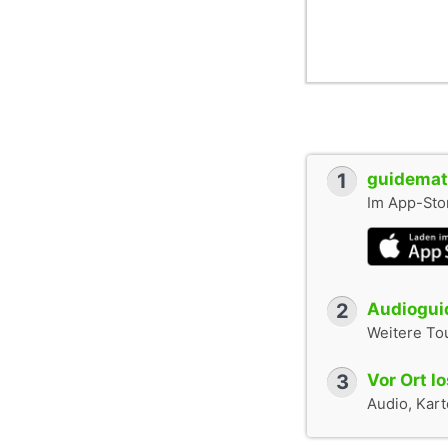
1
guidemate
Im App-Stor
2
Audioguid
Weitere To
3
Vor Ort l
Audio, Karte