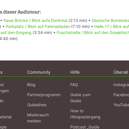
n dieser Audiotour:
 •
Neue Brücke / Blick aufs Denkmal
(2:13 min) •
Deutsche Bundesban
) •
Parkplatz / Blick auf Fahrradladen
(7:10 min) •
Halle 17 / Blick a
k auf den Eingang
(3:34 min) •
Puschstraße / Blick auf den Sowjetisc
4:40 min)
ns
Community
Hilfe
Überall
nd
Blog
FAQ
Instagr
ngen
Partnerprogramm
Guide zum
Facebo
lk-
Guide
Guidelines
YouTub
How to
Missbrauch
terial
Hörspaziergang
melden
ogie
Podcast „Guide