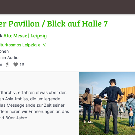
r Pavillon / Blick auf Halle 7
lk
Alte Messe | Leipzig
lturkosmos Leipzig e. V.
ionen
min Audio
directions_walk
m
favorite
16
dtarchiv, erfahren etwas über den
n Asia-Imbiss, die umliegende
das Messegelände zur Zeit seiner
dem hören wir Erinnerungen an das
nd 80er Jahre.