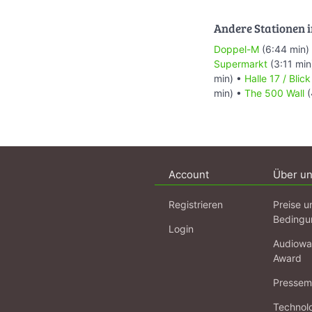
Andere Stationen i
Doppel-M
(6:44 min)
Supermarkt
(3:11 min
min) •
Halle 17 / Blic
min) •
The 500 Wall
(
Account
Über u
Registrieren
Preise u
Bedingu
Login
Audiowa
Award
Pressema
Technol