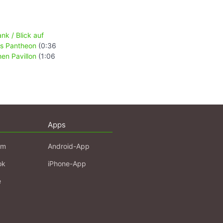
k / Blick auf
ufs Pantheon
(0:36
hen Pavillon
(1:06
Apps
am
Android-App
ok
iPhone-App
e