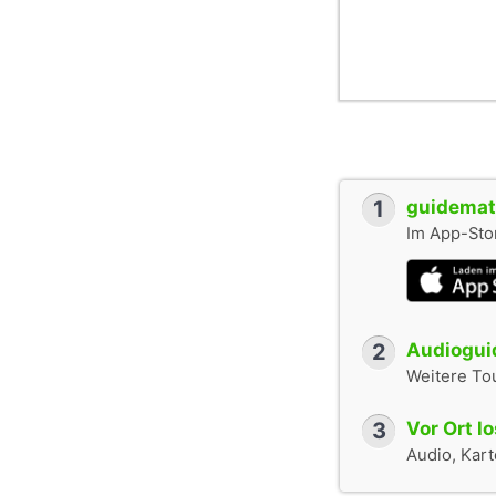
1
guidemate
Im App-Stor
2
Audioguid
Weitere To
3
Vor Ort l
Audio, Karte