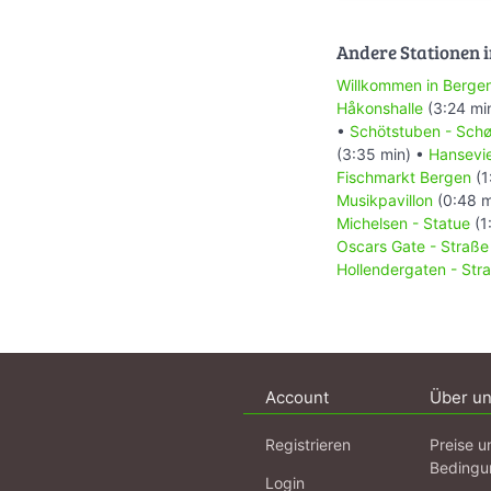
Andere Stationen i
Willkommen in Berge
Håkonshalle
(3:24 mi
•
Schötstuben - Schø
(3:35 min) •
Hansevie
Fischmarkt Bergen
(1
Musikpavillon
(0:48 m
Michelsen - Statue
(1
Oscars Gate - Straße
Hollendergaten - Str
Account
Über u
Registrieren
Preise u
Bedingu
Login