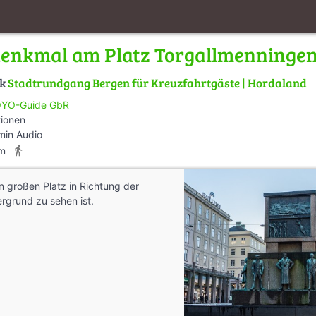
enkmal am Platz Torgallmenninge
lk
Stadtrundgang Bergen für Kreuzfahrtgäste | Hordaland
YO-Guide GbR
tionen
min Audio
directions_walk
km
 großen Platz in Richtung der
ergrund zu sehen ist.