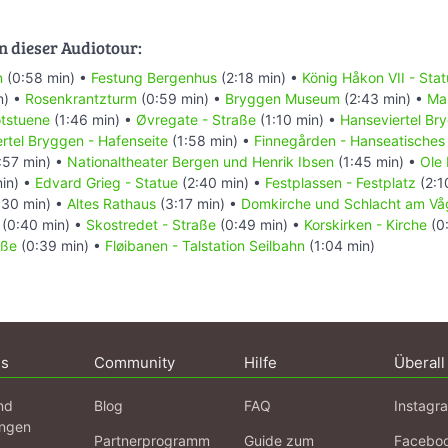
n dieser Audiotour:
n
(0:58 min) •
Festung Bergenhus
(2:18 min) •
König Håkon VII - Sta
n) •
Rosenkrantzturm
(0:59 min) •
Bryggen Museum
(2:43 min) •
Mar
tstuene
(1:46 min) •
Øvregate - Straße
(1:10 min) •
Hanseviertel Br
rtel Bryggen - Hafenseite
(1:58 min) •
Finnegården - Hanseatische
:57 min) •
Nationaltheater Bergen und Henrik Ibsen
(1:45 min) •
Ole 
in) •
Edvard Grieg - Statue
(2:40 min) •
Festplassen - Festplatz
(2:1
:30 min) •
Altes Rathaus
(3:17 min) •
Domkirche und Schlacht am Vå
(0:40 min) •
Skostredet - Straße
(0:49 min) •
Korskirken - Kirche
(0:
aße
(0:39 min) •
Fløibanen - Talstation Seilbahn
(1:04 min)
ns
Community
Hilfe
Überall
nd
Blog
FAQ
Instagr
ngen
Partnerprogramm
Guide zum
Facebo