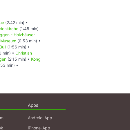
tue
(2:42 min) •
ienkirche
(1:45 min)
yggen - Holzhäuser
s Museum
(0:53 min) •
Bull
(1:56 min) •
0 min) •
Christian
gen
(2:15 min) •
Kong
53 min) •
Apps
am
Android-App
ok
iPhone-App