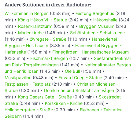
Andere Stationen in dieser Audiotour:
Willkommen in Bergen
(0:58 min) •
Festung Bergenhus
(2:18
min) •
König Håkon VII - Statue
(2:42 min) •
Håkonshalle
(3:24
min) •
Rosenkrantzturm
(0:59 min) •
Bryggen Museum
(2:43
min) •
Marienkirche
(1:45 min) •
Schötstuben - Schøtstuene
(1:46 min) •
Øvregate - Straße
(1:10 min) •
Hanseviertel
Bryggen - Holzhäuser
(3:35 min) •
Hanseviertel Bryggen -
Hafenseite
(1:58 min) •
Finnegården - Hanseatisches Museum
(0:53 min) •
Fischmarkt Bergen
(1:57 min) •
Seefahrerdenkmal
am Platz Torgallmenningen
(1:41 min) •
Nationaltheater Bergen
und Henrik Ibsen
(1:45 min) •
Ole Bull
(1:56 min) •
Musikpavillon
(0:48 min) •
Edvard Grieg - Statue
(2:40 min) •
Festplassen - Festplatz
(2:10 min) •
Christian Michelsen -
Statue
(1:30 min) •
Domkirche und Schlacht am Vågen
(2:15
min) •
Kong Oscars Gate - Straße
(0:40 min) •
Skostredet -
Straße
(0:49 min) •
Korskirken - Kirche
(0:53 min) •
Hollendergaten - Straße
(0:39 min) •
Fløibanen - Talstation
Seilbahn
(1:04 min)