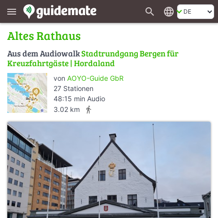
search
language
menu
Altes Rathaus
Aus dem Audiowalk
Stadtrundgang Bergen für
Kreuzfahrtgäste | Hordaland
von
AOYO-Guide GbR
27 Stationen
48:15 min Audio
directions_walk
3.02 km