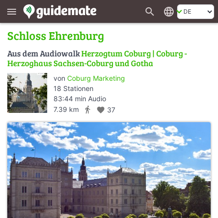
search
language
menu
Schloss Ehrenburg
Aus dem Audiowalk
Herzogtum Coburg | Coburg -
Herzoghaus Sachsen-Coburg und Gotha
von
Coburg Marketing
18 Stationen
83:44 min Audio
directions_walk
7.39 km
favorite
37