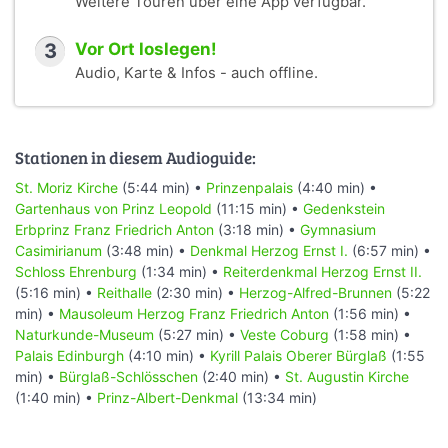
Weitere Touren über eine App verfügbar.
3
Vor Ort loslegen!
Audio, Karte & Infos - auch offline.
Stationen in diesem Audioguide:
St. Moriz Kirche
(5:44 min) •
Prinzenpalais
(4:40 min) •
Gartenhaus von Prinz Leopold
(11:15 min) •
Gedenkstein
Erbprinz Franz Friedrich Anton
(3:18 min) •
Gymnasium
Casimirianum
(3:48 min) •
Denkmal Herzog Ernst I.
(6:57 min) •
Schloss Ehrenburg
(1:34 min) •
Reiterdenkmal Herzog Ernst II.
(5:16 min) •
Reithalle
(2:30 min) •
Herzog-Alfred-Brunnen
(5:22
min) •
Mausoleum Herzog Franz Friedrich Anton
(1:56 min) •
Naturkunde-Museum
(5:27 min) •
Veste Coburg
(1:58 min) •
Palais Edinburgh
(4:10 min) •
Kyrill Palais Oberer Bürglaß
(1:55
min) •
Bürglaß-Schlösschen
(2:40 min) •
St. Augustin Kirche
(1:40 min) •
Prinz-Albert-Denkmal
(13:34 min)