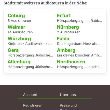
Städte mit weiteren Audiotouren in der Nähe:
Coburg
Erfurt
6 Audiotouren
Hörspaziergang mit Rabbiner Alexander Nachama in Erfurt
Weimar
Nürnberg
14 Audiotouren
2 Audiotouren
Würzburg
Fulda
K(n)oten - Audiowalks zu den Wasserflüssen der Stadt
Das begehbare Herz als Audioguide - KAF
Gera
Amberg
Hörspaziergang Jüdisches Leben und jüdische Geschichte in Gera
Ein kleines bisschen Amberger Stadtgeschichte
Altenburg
Nordhausen
Hörspaziergang Jüdische Geschichte in Altenburg
Hörspaziergang Jüdische Geschichte in Nordhausen
Account
Über uns
Registrieren
Preise und