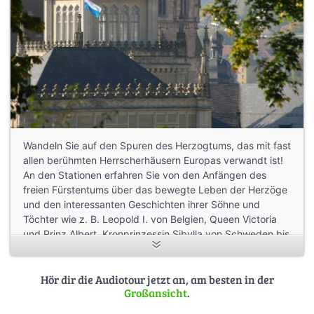
Wandeln Sie auf den Spuren des Herzogtums, das mit fast
allen berühmten Herrscherhäusern Europas verwandt ist!
An den Stationen erfahren Sie von den Anfängen des
freien Fürstentums über das bewegte Leben der Herzöge
und den interessanten Geschichten ihrer Söhne und
Töchter wie z. B. Leopold I. von Belgien, Queen Victoria
und Prinz Albert, Kronprinzessin Sibylla von Schweden bis
hin in die neuere Zeit dem letzten Herzog Carl Eduard und
der Hochzeit des “Erbprinzen Hubertus” im Mai 2009.
Hör dir die Audiotour jetzt an, am besten in der
Großansicht
.