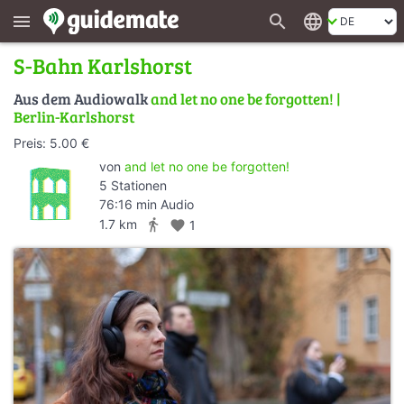
search
language
menu
S-Bahn Karlshorst
Aus dem Audiowalk
and let no one be forgotten! |
Berlin-Karlshorst
Preis: 5.00 €
von
and let no one be forgotten!
5 Stationen
76:16 min Audio
directions_walk
1.7 km
favorite
1