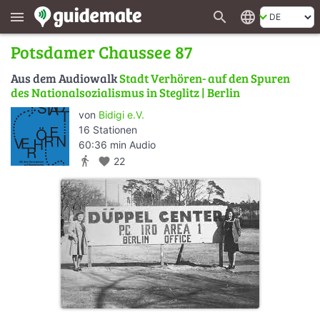
search
language
menu
Potsdamer Chaussee 87
Aus dem Audiowalk
Stadt Verhören- auf den Spuren
des Nationalsozialismus in Steglitz | Berlin
von
Bidigi e.V.
16 Stationen
60:36 min Audio
directions_walk
favorite
22