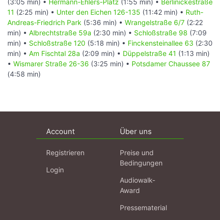
(3:05 min) •
Hermann-Ehlers-Platz
(1:55 min) •
Berlinickestraße
11
(2:25 min) •
Unter den Eichen 126-135
(11:42 min) •
Ruth-
Andreas-Friedrich Park
(5:36 min) •
Wrangelstraße 6/7
(2:22
min) •
Albrechtstraße 59a
(2:30 min) •
Schloßstraße 98
(7:09
min) •
Schloßstraße 120
(5:18 min) •
Finckensteinallee 63
(2:30
min) •
Am Fischtal 28a
(2:09 min) •
Düppelstraße 41
(1:13 min)
•
Wismarer Straße 26-36
(3:25 min) •
Potsdamer Chaussee 87
(4:58 min)
Account
Über uns
Registrieren
Preise und
Bedingungen
Login
Audiowalk-
Award
Pressematerial