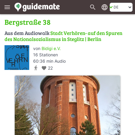
search
language
menu
Bergstraße 38
Aus dem Audiowalk
Stadt Verhören- auf den Spuren
des Nationalsozialismus in Steglitz | Berlin
von
Bidigi e.V.
16 Stationen
60:36 min Audio
directions_walk
favorite
22