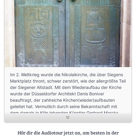
Im 2. Weltkrieg wurde die Nikolaikirche, die über Siegens
Marktplatz thront, schwer zerstört, wie der allergrößte Teil
der Siegener Altstadt. Mit dem Wiederaufbau der Kirche
wurde der Düsseldorfer Architekt Denis Boniver
beauftragt, der zahlreiche Kirchen(wieder)aufbauten
geleitet hat. Vermutlich durch seine Bekanntschaft mit
dem damals in Köln lebenden Künstler Gerhard Marcks
ging der Auftrag für das neue Hauptportal an diesen
renommierten Bildhauer. Gerhard Marcks wählte die
Symbole der vier Evangelisten als uralten und gleichzeitig
Hör dir die Audiotour jetzt an, am besten in der