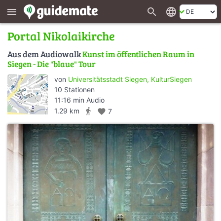
search
language
menu
Portal Nikolaikirche
Aus dem Audiowalk
Kunst im öffentlichen Raum in
Siegen - Die "blaue" Tour
von
Universitätsstadt Siegen, KulturSiegen
10 Stationen
11:16 min Audio
directions_walk
1.29 km
favorite
7