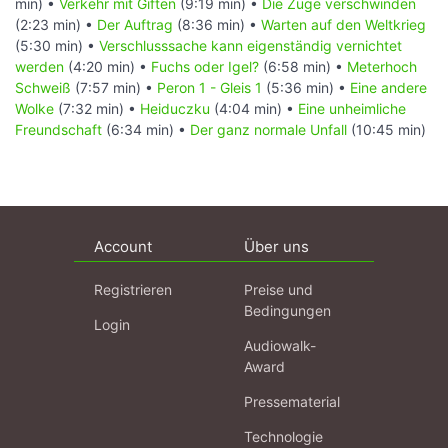
min) •
Verkehr mit Giften
(9:19 min) •
Die Züge verschwinden
(2:23 min) •
Der Auftrag
(8:36 min) •
Warten auf den Weltkrieg
(5:30 min) •
Verschlusssache kann eigenständig vernichtet
werden
(4:20 min) •
Fuchs oder Igel?
(6:58 min) •
Meterhoch
Schweiß
(7:57 min) •
Peron 1 - Gleis 1
(5:36 min) •
Eine andere
Wolke
(7:32 min) •
Heiduczku
(4:04 min) •
Eine unheimliche
Freundschaft
(6:34 min) •
Der ganz normale Unfall
(10:45 min)
Account
Über uns
Registrieren
Preise und
Bedingungen
Login
Audiowalk-
Award
Pressematerial
Technologie