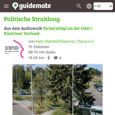
search
language
menu
Politische Strahlung
Aus dem Audiowalk
Tschernobyl an der Oder |
Küstriner Vorland
von
Kietz-Bahnhof/Dworzec Chyza e.V.
15 Stationen
98:15 min Audio
directions_walk
16.05 km
favorite
4