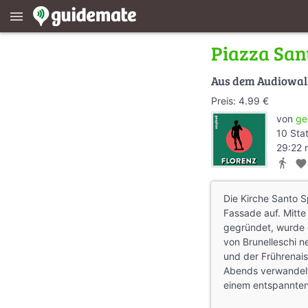
menu
Piazza Sant
Aus dem Audiowa
Preis: 4.99 €
von
ge
10 Sta
29:22 
directions_walk
favorite
Die Kirche Santo Sp
Fassade auf. Mitte
gegründet, wurde 
von Brunelleschi ne
und der Frührenais
Abends verwandelt 
einem entspannten