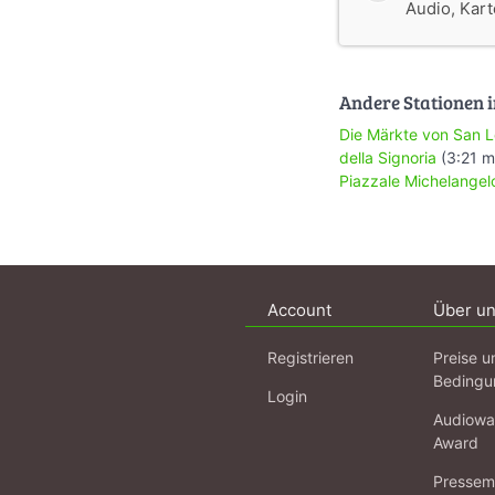
Audio, Karte
Andere Stationen i
Die Märkte von San 
della Signoria
(3:21 m
Piazzale Michelangel
Account
Über u
Registrieren
Preise u
Bedingu
Login
Audiowa
Award
Pressema