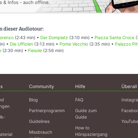
 & Infos - auch offline.
n dieser Audiotour:
Lorenzo
(2:43 min) •
Der Domplatz
(3:10 min) •
Piazza Santa Croce
(
in) •
Die Uffizien
(3:13 min) •
Ponte Vecchio
(2:35 min) •
Palazzo Pitt
o
(2:30 min) •
Fiesole
(2:56 min)
ns
Community
Hilfe
Überall
nd
Blog
FAQ
Instagr
ngen
Partnerprogramm
Guide zum
Facebo
lk-
Guide
Guidelines
YouTub
How to
Missbrauch
terial
Hörspaziergang