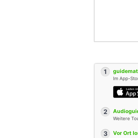
1
guidemate
Im App-Stor
2
Audioguid
Weitere To
3
Vor Ort l