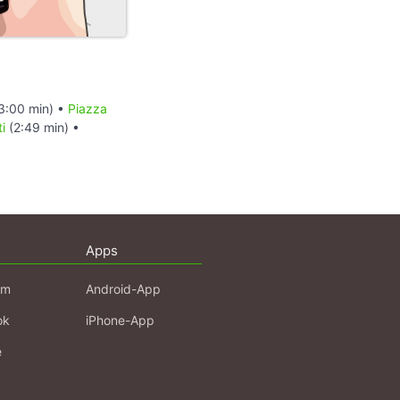
3:00 min) •
Piazza
i
(2:49 min) •
Apps
am
Android-App
ok
iPhone-App
e