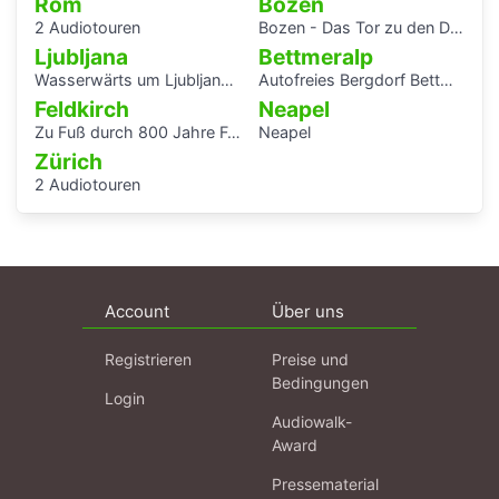
Rom
Bozen
2 Audiotouren
Bozen - Das Tor zu den Dolomiten
Ljubljana
Bettmeralp
Wasserwärts um Ljubljana (Laibach)
Autofreies Bergdorf Bettmeralp
Feldkirch
Neapel
Zu Fuß durch 800 Jahre Feldkirch
Neapel
Zürich
2 Audiotouren
Account
Über uns
Registrieren
Preise und
Bedingungen
Login
Audiowalk-
Award
Pressematerial