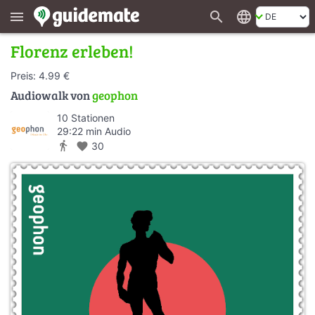
search
language
menu
Florenz erleben!
Preis: 4.99 €
Audiowalk von
geophon
10 Stationen
29:22 min Audio
directions_walk
favorite
30