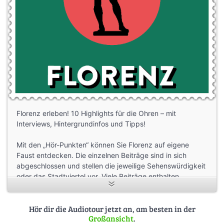
Florenz erleben! 10 Highlights für die Ohren – mit
Interviews, Hintergrundinfos und Tipps!
Mit den „Hör-Punkten“ können Sie Florenz auf eigene
Faust entdecken. Die einzelnen Beiträge sind in sich
abgeschlossen und stellen die jeweilige Sehenswürdigkeit
oder das Stadtviertel vor. Viele Beiträge enthalten
Interviewausschnitte aus Gesprächen mit Kennern der
Stadt: Wie ist die Atmosphäre abends auf der Piazza
Santo Spirito, was ist beim historischen Fußballspiel auf
Hör dir die Audiotour jetzt an, am besten in der
Großansicht
.
der Piazza Santa Croce los und was macht den San