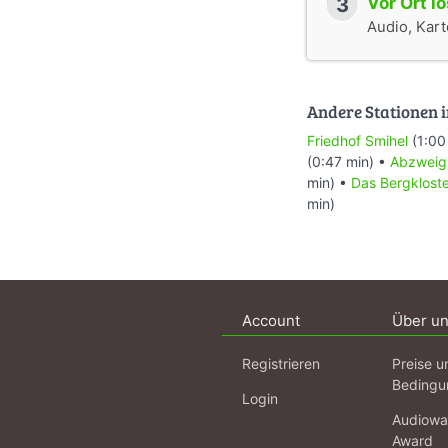
3
Vor Ort l
Audio, Karte
Andere Stationen i
Friedhof Smihel
(1:00
(0:47 min) •
Abzweig
min) •
Das Bergklost
min)
Account
Über u
Registrieren
Preise u
Bedingu
Login
Audiowa
Award