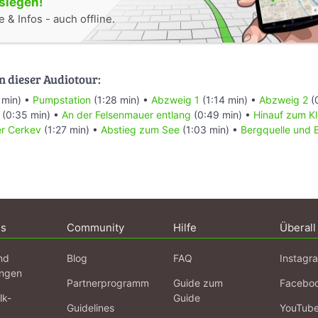
oslegen!
 & Infos - auch offline.
n dieser Audiotour:
 min) •
Pumpstation
(1:28 min) •
Abzweig 1
(1:14 min) •
Abzweig 2
(
(0:35 min) •
An der Felsenmauer entlang
(0:49 min) •
Hinauf zum Kl
er Cerkev
(1:27 min) •
Abstieg zum See
(1:03 min) •
Bergquelle und 
ns
Community
Hilfe
Überall
nd
Blog
FAQ
Instagr
ngen
Partnerprogramm
Guide zum
Facebo
lk-
Guide
Guidelines
YouTub