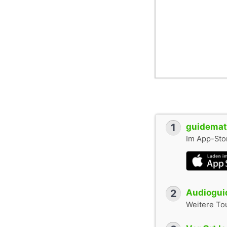
1
guidemate
Im App-Stor
2
Audioguid
Weitere To