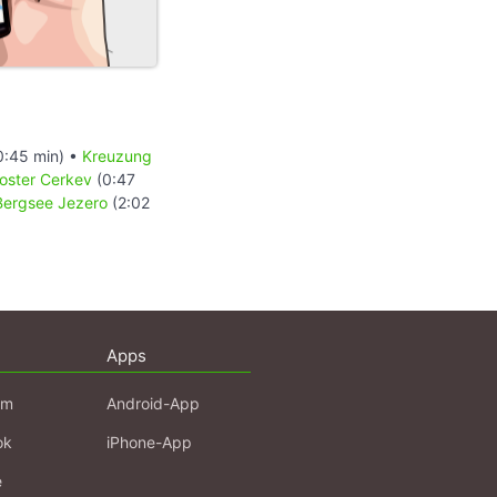
0:45 min) •
Kreuzung
oster Cerkev
(0:47
Bergsee Jezero
(2:02
Apps
am
Android-App
ok
iPhone-App
e