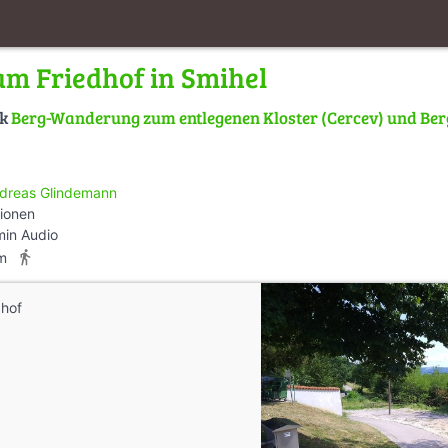
am Friedhof in Smihel
lk
Berg-Wanderung zum entlegenen Kloster (Cercev) und Berg
dreas Glindemann
tionen
min Audio
directions_walk
m
dhof