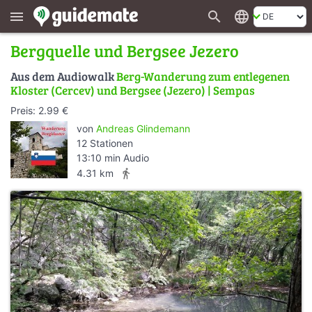
search
language
menu
Bergquelle und Bergsee Jezero
Aus dem Audiowalk
Berg-Wanderung zum entlegenen
Kloster (Cercev) und Bergsee (Jezero) | Sempas
Preis: 2.99 €
von
Andreas Glindemann
12 Stationen
13:10 min Audio
directions_walk
4.31 km