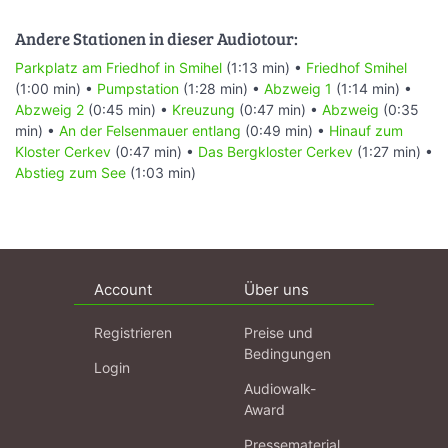
Andere Stationen in dieser Audiotour:
Parkplatz am Friedhof in Smihel
(1:13 min) •
Friedhof Smihel
(1:00 min) •
Pumpstation
(1:28 min) •
Abzweig 1
(1:14 min) •
Abzweig 2
(0:45 min) •
Kreuzung
(0:47 min) •
Abzweig
(0:35
min) •
An der Felsenmauer entlang
(0:49 min) •
Hinauf zum
Kloster Cerkev
(0:47 min) •
Das Bergkloster Cerkev
(1:27 min) •
Abstieg zum See
(1:03 min)
Account
Über uns
Registrieren
Preise und
Bedingungen
Login
Audiowalk-
Award
Pressematerial