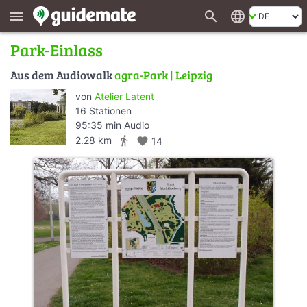
search
language
menu
Park-Einlass
Aus dem Audiowalk
agra-Park | Leipzig
von
Atelier Latent
16 Stationen
95:35 min Audio
directions_walk
2.28 km
favorite
14