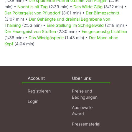
(1:38 min) •
Die spukende Pfarrersköchin von Pürgen
(4:16
min) •
Nacht is nit Tag
(2:39 min) •
Das Wilde Gjäg
(3:22 min) •
Der Poltergeist von Pflugdorf
(3:01 min) •
Der Bilmezschnitt
(3:07 min) •
Der Gehängte und dreimal Begrabene von
Thaining
(2:53 min) •
Eine Stellung im Schlegelwald
(2:18 min) •
Der Feuergeist von Stoffen
(2:30 min) •
Ein gespenstig Lichtlein
(1:38 min) •
Das Windgäsperle
(1:43 min) •
Der Mann ohne
Kopf
(4:04 min)
Account
Über uns
Registrieren
Preise und
Bedingungen
Login
Audiowalk-
Award
Pressematerial