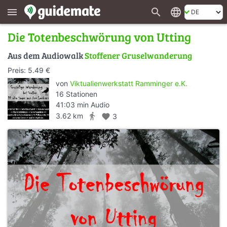
search
language
menu
Die Totenbeschwörung von Utting
Aus dem Audiowalk
Stoffener Gruselwanderung
Preis: 5.49 €
von
Viktualienwerkstatt Ramminger e.K.
16 Stationen
41:03 min Audio
directions_walk
3.62 km
favorite
3