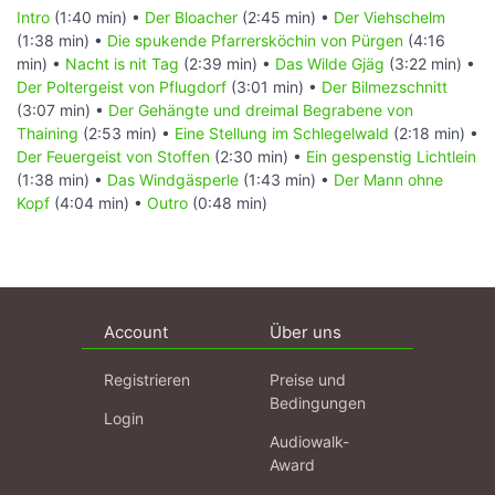
Intro
(1:40 min) •
Der Bloacher
(2:45 min) •
Der Viehschelm
(1:38 min) •
Die spukende Pfarrersköchin von Pürgen
(4:16
min) •
Nacht is nit Tag
(2:39 min) •
Das Wilde Gjäg
(3:22 min) •
Der Poltergeist von Pflugdorf
(3:01 min) •
Der Bilmezschnitt
(3:07 min) •
Der Gehängte und dreimal Begrabene von
Thaining
(2:53 min) •
Eine Stellung im Schlegelwald
(2:18 min) •
Der Feuergeist von Stoffen
(2:30 min) •
Ein gespenstig Lichtlein
(1:38 min) •
Das Windgäsperle
(1:43 min) •
Der Mann ohne
Kopf
(4:04 min) •
Outro
(0:48 min)
Account
Über uns
Registrieren
Preise und
Bedingungen
Login
Audiowalk-
Award