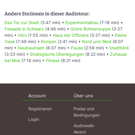
Andere Stationen in dieser Audiotour:
Das Tor zur Stadt
(3:47 min) •
Experimentalbau
(7:18 min) •
Fassade in Schwarz
(4:46 min) •
Grüne Bohnensuppe
(3:37
min) •
Intro
(1:55 min) •
Haus der Offiziere
(3:37 min) •
Kleine
Oase
(7:49 min) •
Konsum
(2:41 min) •
Nord und West
(6:07
min) •
Neubauinseln
(6:07 min) •
Pause
(2:58 min) •
Stadtblick
(3:33 min) •
Strategische Überlegungen
(8:22 min) •
Zuhause
bei Moe
(7:16 min) •
Fitness
(8:21 min)
Account
Über uns
Registrieren
Preise und
Bedingungen
Login
Audiowalk-
Award