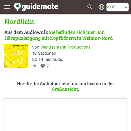
search
language
menu
Nordlicht
Aus dem Audiowalk
Sie befinden sich hier! Ein
Hörspaziergang mit Kopfhörern in Weimar-Nord
von
Wandschrank Productions
16 Stationen
85:14 min Audio
directions_walk
favorite
7
Hör dir die Audiotour jetzt an, am besten in der
Großansicht
.