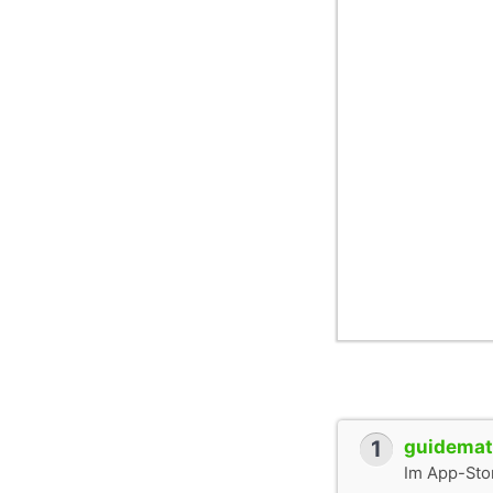
1
guidemate
Im App-Stor