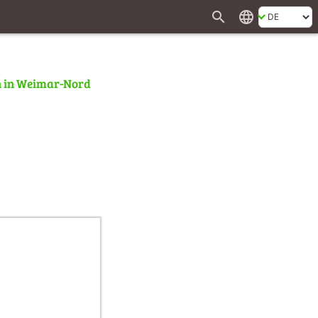
search
language
rn in Weimar-Nord