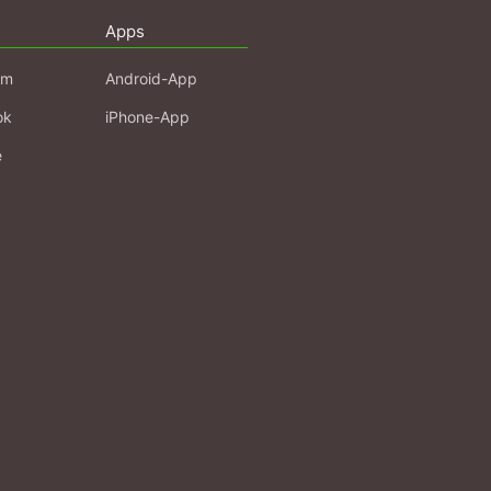
Apps
am
Android-App
ok
iPhone-App
e