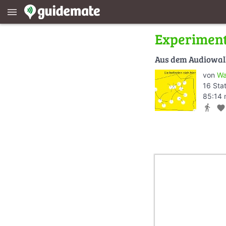
menu
Experimen
Aus dem Audiowa
von
Wa
16 Sta
85:14 
directions_walk
favorite