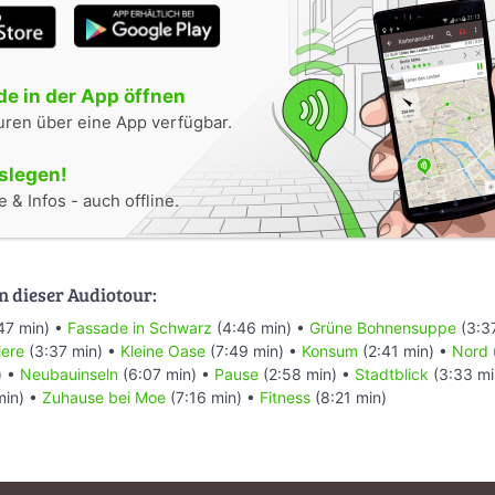
e in der App öffnen
uren über eine App verfügbar.
oslegen!
 & Infos - auch offline.
n dieser Audiotour:
47 min) •
Fassade in Schwarz
(4:46 min) •
Grüne Bohnensuppe
(3:3
iere
(3:37 min) •
Kleine Oase
(7:49 min) •
Konsum
(2:41 min) •
Nord 
) •
Neubauinseln
(6:07 min) •
Pause
(2:58 min) •
Stadtblick
(3:33 mi
min) •
Zuhause bei Moe
(7:16 min) •
Fitness
(8:21 min)