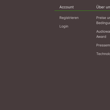
Account
Über u
Registrieren
Preise u
Bedingu
Login
Audiowa
Award
Pressema
Technol