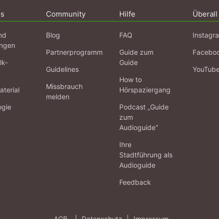
ns
Community
Hilfe
Überall
nd
Blog
FAQ
Instagr
ngen
Partnerprogramm
Guide zum
Facebo
lk-
Guide
Guidelines
YouTub
How to
Missbrauch
terial
Hörspaziergang
melden
ogie
Podcast „Guide
zum
Audioguide“
Ihre
Stadtführung als
Audioguide
Feedback
AGB
|
Datenschutz
|
Impressum