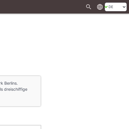
search
language
k Berlins.
s dreischiffige