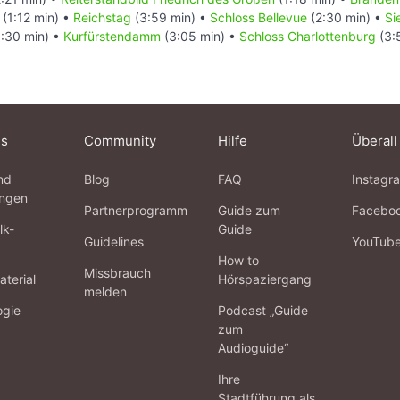
(1:12 min) •
Reichstag
(3:59 min) •
Schloss Bellevue
(2:30 min) •
Si
:30 min) •
Kurfürstendamm
(3:05 min) •
Schloss Charlottenburg
(3:
ns
Community
Hilfe
Überall
nd
Blog
FAQ
Instagr
ngen
Partnerprogramm
Guide zum
Facebo
lk-
Guide
Guidelines
YouTub
How to
Missbrauch
terial
Hörspaziergang
melden
ogie
Podcast „Guide
zum
Audioguide“
Ihre
Stadtführung als