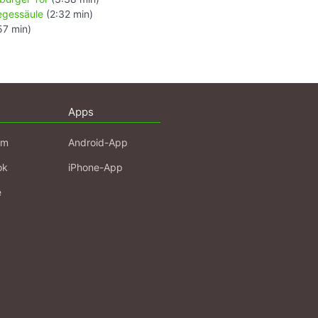
egessäule
(2:32 min)
57 min)
Apps
am
Android-App
ok
iPhone-App
e