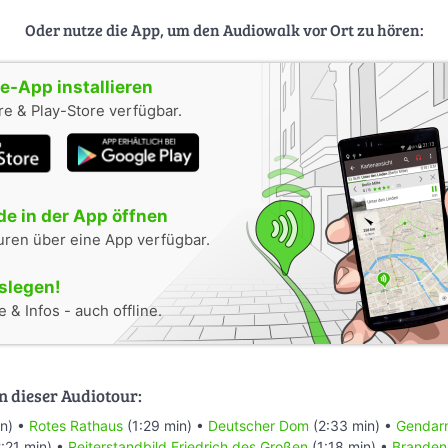
Oder nutze die App, um den Audiowalk vor Ort zu hören:
-App installieren
e & Play-Store verfügbar.
e in der App öffnen
uren über eine App verfügbar.
oslegen!
 & Infos - auch offline.
n dieser Audiotour:
n) •
Rotes Rathaus
(1:29 min) •
Deutscher Dom
(2:33 min) •
Gendar
:21 min) •
Reiterstandbild Friedrich des Großen
(1:18 min) •
Branden