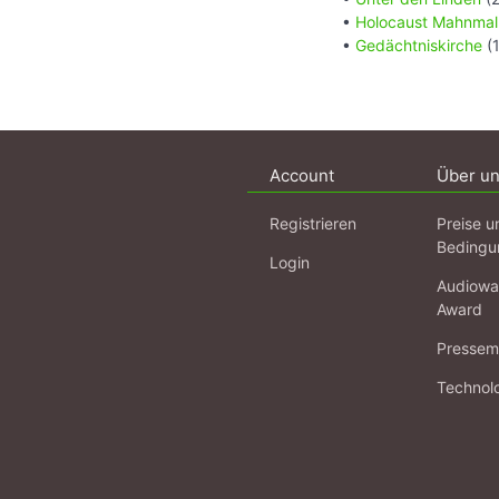
•
Holocaust Mahnmal
•
Gedächtniskirche
(1
Account
Über u
Registrieren
Preise u
Bedingu
Login
Audiowa
Award
Pressema
Technol