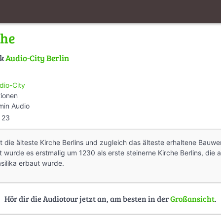
che
lk
Audio-City Berlin
dio-City
tionen
min Audio
23
st die älteste Kirche Berlins und zugleich das älteste erhaltene Bauwer
wurde es erstmalig um 1230 als erste steinerne Kirche Berlins, die al
silika erbaut wurde.
Hör dir die Audiotour jetzt an, am besten in der
Großansicht
.