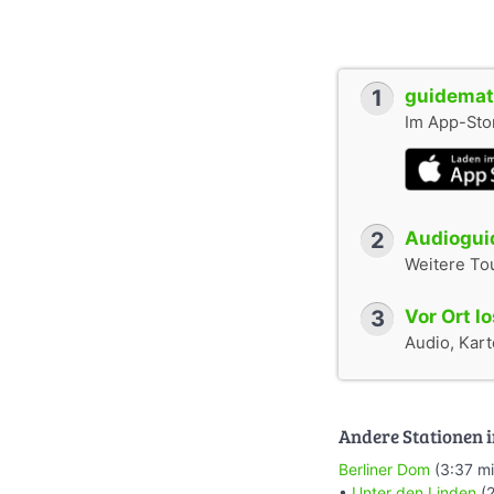
1
guidemate
Im App-Stor
2
Audioguid
Weitere To
3
Vor Ort l
Audio, Karte
Andere Stationen i
Berliner Dom
(3:37 mi
•
Unter den Linden
(2