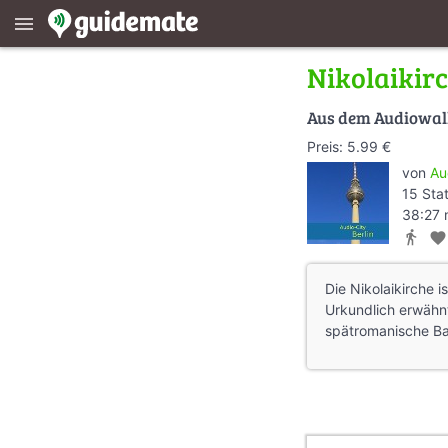
menu
Nikolaikir
Aus dem Audiowa
Preis: 5.99 €
von
Au
15 Sta
38:27 
directions_walk
favorite
Die Nikolaikirche i
Urkundlich erwähnt 
spätromanische Ba