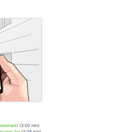
menmarkt
(3:00 min)
burger Tor
(3:38 min)