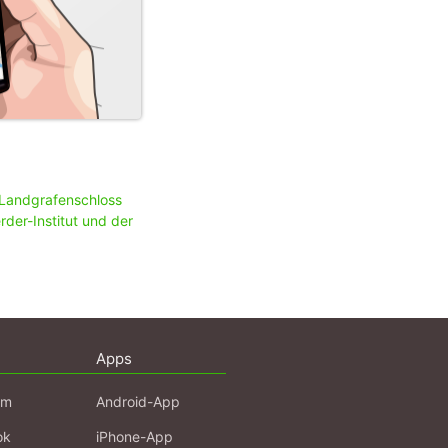
Landgrafenschloss
der-Institut und der
Apps
am
Android-App
ok
iPhone-App