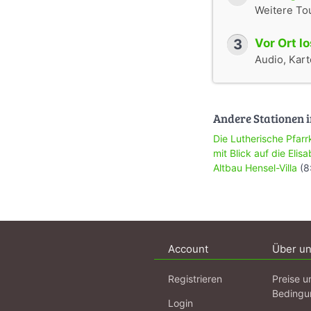
Weitere To
3
Vor Ort l
Audio, Karte
Andere Stationen i
Die Lutherische Pfarr
mit Blick auf die Elis
Altbau Hensel-Villa
(8
Account
Über u
Registrieren
Preise u
Bedingu
Login