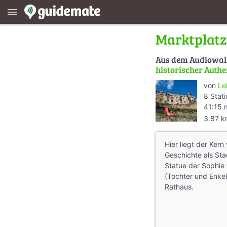
menu
Marktplatz
Aus dem Audiowa
historischer Authe
von
Le
8 Stat
41:15 
3.87 
Hier liegt der Ker
Geschichte als Sta
Statue der Sophie 
(Tochter und Enkel
Rathaus.