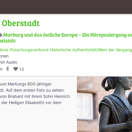
 Oberstadt
lk
Marburg und das östliche Europa – Ein Hörspaziergang a
ntizität
ibniz-Forschungsverbund Historische Authentizität/Wert der Vergangen
ionen
min Audio
directions_walk
km
favorite
12
n von Marburgs 800-jähriger
dt. Auf dem ersten Foto zu sehen:
von Brabant mit ihrem Sohn Heinrich
 der Heiligen Elisabeth) vor dem