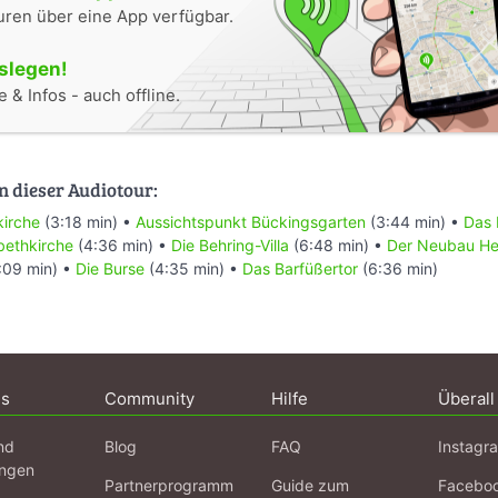
uren über eine App verfügbar.
oslegen!
 & Infos - auch offline.
n dieser Audiotour:
kirche
(3:18 min) •
Aussichtspunkt Bückingsgarten
(3:44 min) •
Das 
abethkirche
(4:36 min) •
Die Behring-Villa
(6:48 min) •
Der Neubau Her
:09 min) •
Die Burse
(4:35 min) •
Das Barfüßertor
(6:36 min)
ns
Community
Hilfe
Überall
nd
Blog
FAQ
Instagr
ngen
Partnerprogramm
Guide zum
Facebo