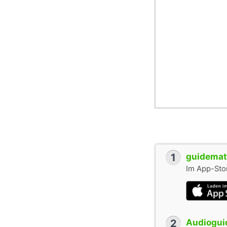
1
guidemate
Im App-Stor
2
Audioguid