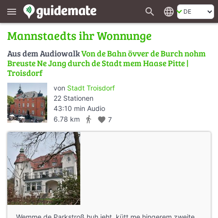
search
language
menu
Mannstaedts ihr Wonnunge
Aus dem Audiowalk
Von de Bahn övver de Burch nohm
Breuste Ne Jang durch de Stadt mem Haase Pitte |
Troisdorf
von
Stadt Troisdorf
22 Stationen
43:10 min Audio
directions_walk
6.78 km
favorite
7
Wemme de Parkstroß huh jeht, kütt me hingerem zweite