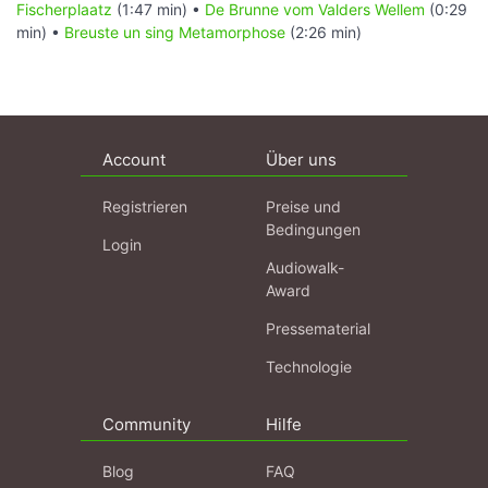
Fischerplaatz
(1:47 min) •
De Brunne vom Valders Wellem
(0:29
min) •
Breuste un sing Metamorphose
(2:26 min)
Account
Über uns
Registrieren
Preise und
Bedingungen
Login
Audiowalk-
Award
Pressematerial
Technologie
Community
Hilfe
Blog
FAQ