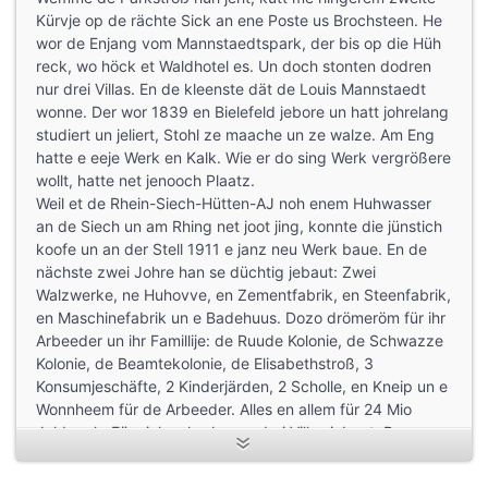
Kürvje op de rächte Sick an ene Poste us Brochsteen. He
wor de Enjang vom Mannstaedtspark, der bis op die Hüh
reck, wo höck et Waldhotel es. Un doch stonten dodren
nur drei Villas. En de kleenste dät de Louis Mannstaedt
wonne. Der wor 1839 en Bielefeld jebore un hatt johrelang
studiert un jeliert, Stohl ze maache un ze walze. Am Eng
hatte e eeje Werk en Kalk. Wie er do sing Werk vergrößere
wollt, hatte net jenooch Plaatz.
Weil et de Rhein-Siech-Hütten-AJ noh enem Huhwasser
an de Siech un am Rhing net joot jing, konnte die jünstich
koofe un an der Stell 1911 e janz neu Werk baue. En de
nächste zwei Johre han se düchtig jebaut: Zwei
Walzwerke, ne Huhovve, en Zementfabrik, en Steenfabrik,
en Maschinefabrik un e Badehuus. Dozo drömeröm für ihr
Arbeeder un ihr Famillije: de Ruude Kolonie, de Schwazze
Kolonie, de Beamtekolonie, de Elisabethstroß, 3
Konsumjeschäfte, 2 Kinderjärden, 2 Scholle, en Kneip un e
Wonnheem für de Arbeeder. Alles en allem für 24 Mio
Joldmark. Für sich selvs hanse drei Villas jebaut: De
kleenste, wie jesaht für de Vatter Louis von de Architekte
Bröder Schulze us Dortmund, die och de Ruude Kolonie