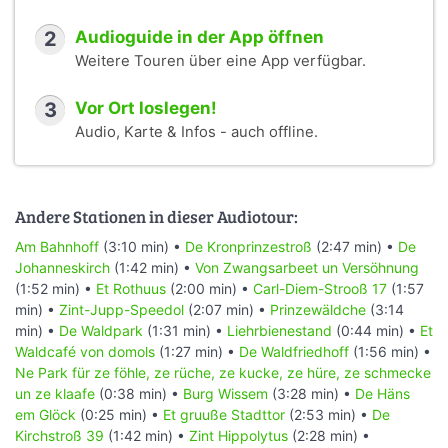
2
Audioguide in der App öffnen
Weitere Touren über eine App verfügbar.
3
Vor Ort loslegen!
Audio, Karte & Infos - auch offline.
Andere Stationen in dieser Audiotour:
Am Bahnhoff
(3:10 min) •
De Kronprinzestroß
(2:47 min) •
De
Johanneskirch
(1:42 min) •
Von Zwangsarbeet un Versöhnung
(1:52 min) •
Et Rothuus
(2:00 min) •
Carl-Diem-Strooß 17
(1:57
min) •
Zint-Jupp-Speedol
(2:07 min) •
Prinzewäldche
(3:14
min) •
De Waldpark
(1:31 min) •
Liehrbienestand
(0:44 min) •
Et
Waldcafé von domols
(1:27 min) •
De Waldfriedhoff
(1:56 min) •
Ne Park für ze föhle, ze rüche, ze kucke, ze hüre, ze schmecke
un ze klaafe
(0:38 min) •
Burg Wissem
(3:28 min) •
De Häns
em Glöck
(0:25 min) •
Et gruuße Stadttor
(2:53 min) •
De
Kirchstroß 39
(1:42 min) •
Zint Hippolytus
(2:28 min) •