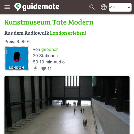
search
language
menu
Kunstmuseum Tate Modern
Aus dem Audiowalk
London erleben!
Preis: 6.99 €
von
geophon
20 Stationen
59:19 min Audio
directions_walk
favorite
11