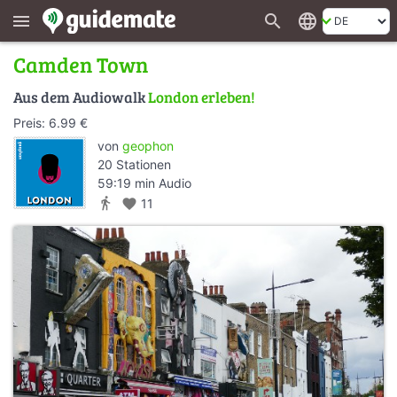
search
language
menu
Camden Town
Aus dem Audiowalk
London erleben!
Preis: 6.99 €
von
geophon
20 Stationen
59:19 min Audio
directions_walk
favorite
11