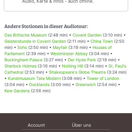
Audio, Karte & Infos - auch offline.
Andere Stationen in dieser Audiotour:
Das Britische Museum
(2:48 min) •
Covent Garden
(3:10 min) •
Geisterstunde in Covent Garden
(2:11 min) •
China Town
(2:50
min) •
Soho
(2:50 min) •
Mayfair
(3:19 min) •
Houses of
Parliament
(2:39 min) •
Westminster Abbey
(3:04 min) •
Buckingham Palace
(3:27 min) •
Der Hyde Park
(2:19 min) •
Sherlock Holmes
(3:16 min) •
Notting Hill
(3:14 min) •
St. Paul's
Cathedral
(2:53 min) •
Shakespeare's Globe Theatre
(3:24 min)
•
Kunstmuseum Tate Modern
(3:08 min) •
Tower of London
(3:04 min) •
Docklands
(3:00 min) •
Greenwich
(2:54 min) •
Kew Gardens
(2:56 min)
Account
Über uns