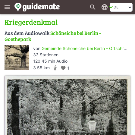
search
language
menu
Kriegerdenkmal
Aus dem Audiowalk
Schöneiche bei Berlin -
Goethepark
von
Gemeinde Schöneiche bei Berlin - Ortschronikfachbeirat
33 Stationen
120:45 min Audio
directions_walk
3.55 km
favorite
1