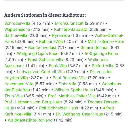
Andere Stationen in dieser Audiotour:
Schröder-Villa
(4:15 min) •
Milchkuranstalt
(2:59 min) •
Wappeneiche
(2:12 min) •
Kuhnert-Bauplatz
(2:39 min) •
Gärtner-Villa
(2:03 min) •
Pyramide
(1:32 min) •
Walter-Dehmel-
Haus
(3:08 min) •
Kuhnert-Villa
(2:05 min) •
Martin-Binner-Heim
(2:46 min) •
Bombenverlust
(1:17 min) •
Gemeindehaus
(8:41
min) •
Wolfgang Cajars Baum
(0:52 min) •
500-jährige Eiche
(1:09 min) •
Ernst-Schulze-Villa
(8:23 min) •
Waltingers
Ausschank
(1:41 min) •
Funk-Villa
(3:57 min) •
Seifert-Villa
(0:53
min) •
Ludwig-von-Gerdtell-Villa
(7:39 min) •
Dr.-von-der-
Heyden-Villa
(2:37 min) •
Paul-Rohland-Villa
(7:29 min) •
Havemann-Villa
(5:57 min) •
Flohr-Villa
(0:58 min) •
Wohnhaus
der Pustefrau
(1:42 min) •
Wilhelm-Spohr-Haus
(5:48 min) •
Thun-Villa
(3:55 min) •
Prof.-Matthias-Falter-Villa
(5:42 min) •
Prof.-Hermann-von-Berg-Haus
(8:24 min) •
Thomas-Dersee-
Haus
(4:34 min) •
Rolf-Schneider-Haus
(4:22 min) •
Alfred-
Karfunkel-Villa
(3:41 min) •
Dr.-Wolfgang-Cajar-Haus
(2:15 min)
•
Waldgaststätte Rohland
(1:42 min)