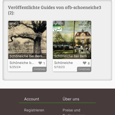
Veröffentlichte Guides von ofb-schoeneiche3
(2):
gratis
gratis
Schöneiche bei Berlin - Goethepark
Schöneiche bei Berlin, Ortsteil Fichtenau
Schöneiche bei Berlin
Schöneiche
1
8
5/25/24
5/13/23
German
German
Account
Über uns
Registrieren
Preise und