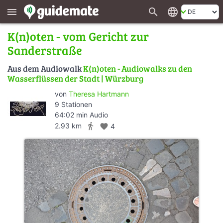
search
language
menu
K(n)oten - vom Gericht zur
Sanderstraße
Aus dem Audiowalk
K(n)oten - Audiowalks zu den
Wasserflüssen der Stadt | Würzburg
von
Theresa Hartmann
9 Stationen
64:02 min Audio
directions_walk
2.93 km
favorite
4