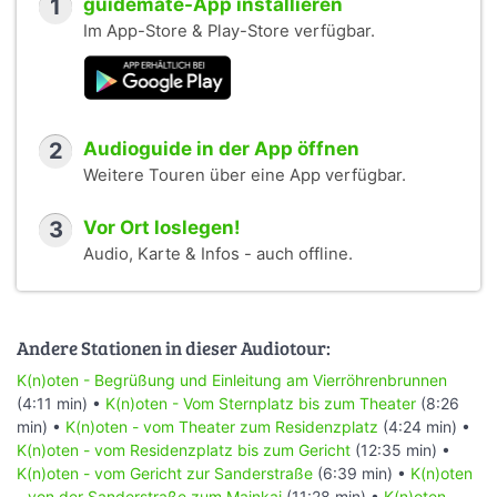
1
guidemate-App installieren
Im App-Store & Play-Store verfügbar.
2
Audioguide in der App öffnen
Weitere Touren über eine App verfügbar.
3
Vor Ort loslegen!
Audio, Karte & Infos - auch offline.
Andere Stationen in dieser Audiotour:
K(n)oten - Begrüßung und Einleitung am Vierröhrenbrunnen
(4:11 min) •
K(n)oten - Vom Sternplatz bis zum Theater
(8:26
min) •
K(n)oten - vom Theater zum Residenzplatz
(4:24 min) •
K(n)oten - vom Residenzplatz bis zum Gericht
(12:35 min) •
K(n)oten - vom Gericht zur Sanderstraße
(6:39 min) •
K(n)oten
- von der Sanderstraße zum Mainkai
(11:28 min) •
K(n)oten -