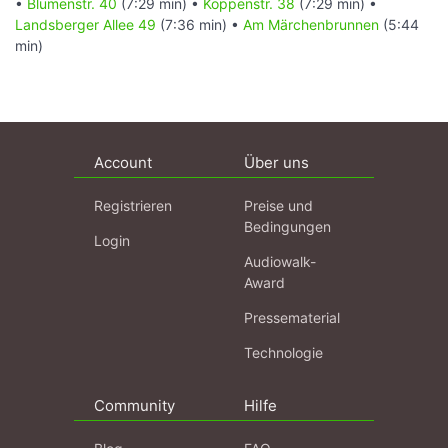
•
Blumenstr. 40
(7:29 min) •
Koppenstr. 38
(7:29 min) •
Landsberger Allee 49
(7:36 min) •
Am Märchenbrunnen
(5:44
min)
Account
Über uns
Registrieren
Preise und
Bedingungen
Login
Audiowalk-
Award
Pressematerial
Technologie
Community
Hilfe