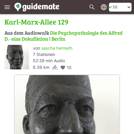
search
language
menu
Karl-Marx-Allee 129
Aus dem Audiowalk
Die Psychopathologie des Alfred
D.- eine Dokufiktion | Berlin
von
sascha hermeth
7 Stationen
52:39 min Audio
directions_bike
6.39 km
favorite
10